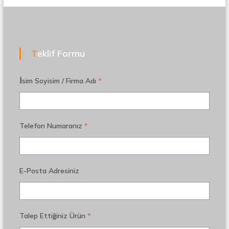
Teklif Formu
İsim Soyisim / Firma Adı
*
Telefon Numaranız
*
E-Posta Adresiniz
Talep Ettiğiniz Ürün
*