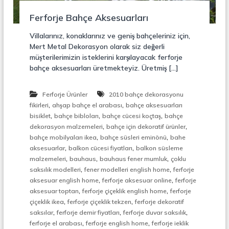
r
o
ü
Ferforje Bahçe Aksesuarları
n
k
s
Villalarınız, konaklarınız ve geniş bahçeleriniz için,
i
Mert Metal Dekorasyon olarak siz değerli
y
müşterilerimizin isteklerini karşılayacak ferforje
o
bahçe aksesuarları üretmekteyiz. Üretmiş […]
n
,
Ç
Ferforje Ürünler
2010 bahçe dekorasyonu
e
,
,
l
fikirleri
ahşap bahçe el arabası
bahçe aksesuarları
i
,
,
,
bisiklet
bahçe bibloları
bahçe cücesi koçtaş
bahçe
k
,
,
dekorasyon malzemeleri
bahçe için dekoratif ürünler
M
,
,
bahçe mobilyaları ikea
bahçe süsleri eminönü
bahe
e
,
,
aksesuarlar
balkon cücesi fiyatları
balkon süsleme
r
,
,
,
malzemeleri
bauhaus
bauhaus fener mumluk
çoklu
d
,
,
i
saksılık modelleri
fener modelleri english home
ferforje
v
,
,
aksesuar english home
ferforje aksesuar online
ferforje
e
,
,
aksesuar toptan
ferforje çiçeklik english home
ferforje
n
,
,
çiçeklik ikea
ferforje çiçeklik tekzen
ferforje dekoratif
,
,
,
,
saksılar
ferforje demir fiyatları
ferforje duvar saksılık
M
,
,
ferforje el arabası
ferforje english home
ferforje ieklik
e