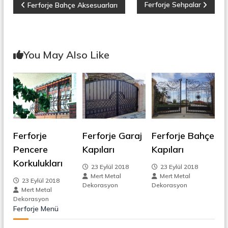
Y
Ferforje Sehpalar
Ferforje Bahçe Aksesuarları
a
z
You May Also Like
ı
g
e
Ferforje
Ferforje Garaj
Ferforje Bahçe
z
Pencere
Kapıları
Kapıları
Korkulukları
i
23 Eylül 2018
23 Eylül 2018
Mert Metal
Mert Metal
23 Eylül 2018
n
Dekorasyon
Dekorasyon
Mert Metal
Dekorasyon
m
Ferforje Menü