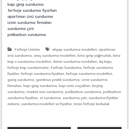
kapı girişi sundurma
ferforje sundurma fiyatları
apartman önü sundurma
izmir sundurma firmaları
sundurma çatı
polikarbon sundurma
,
Ferforje Ürünler
ahşap sundurma modelleri
apartman
,
,
,
önü sundurma
araç sundurma modelleri
bina girişi yağmurluk
bina
,
,
,
kap n sundurma modelleri
demir sundurma modelleri
dış kapı
,
,
ferforje kap sundurmalar
Ferforje Sundurma
ferforje sundurma
,
,
,
fiyatlar
ferforje sundurma fiyatları
ferforje sundurma modelleri
,
,
garaj sundurma
gardinus pratik sundurma
izmir sundurma
,
,
,
firmaları
kapı girişi sundurma
kapı üstü saçakları
koçtaş
,
,
,
sundurma
market önü sundurma
polikarbon sundurma
polikarbon
,
,
,
sundurma fiyatları
st sundurma
sundurma çatı
sundurma fiyatlar
,
,
ankara
sundurma modelleri ve fiyatlar
teras ferforje korkuluk