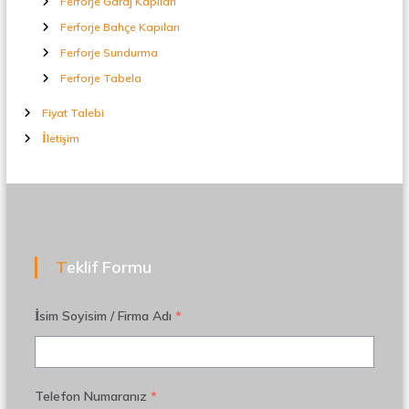
Ferforje Garaj Kapıları
Ferforje Bahçe Kapıları
Ferforje Sundurma
Ferforje Tabela
Fiyat Talebi
İletişim
Teklif Formu
İsim Soyisim / Firma Adı
*
Telefon Numaranız
*