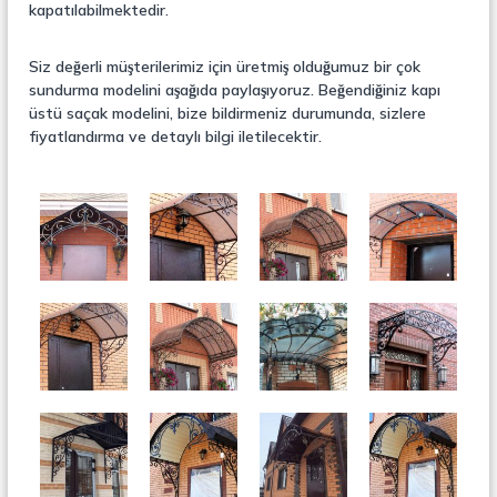
kapatılabilmektedir.
t
a
l
Siz değerli müşterilerimiz için üretmiş olduğumuz bir çok
S
sundurma modelini aşağıda paylaşıyoruz. Beğendiğiniz kapı
e
p
üstü saçak modelini, bize bildirmeniz durumunda, sizlere
e
fiyatlandırma ve detaylı bilgi iletilecektir.
r
a
t
ö
r