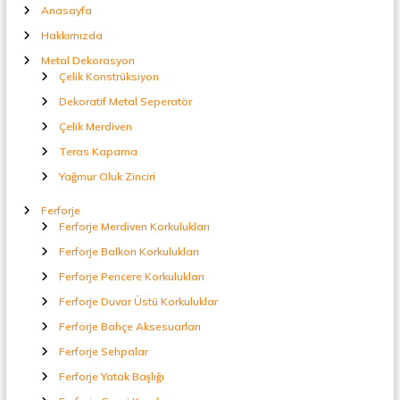
e
Anasayfa
Hakkımızda
s
Metal Dekorasyon
Çelik Konstrüksiyon
i
Dekoratif Metal Seperatör
Çelik Merdiven
Teras Kapama
Yağmur Oluk Zinciri
Ferforje
Ferforje Merdiven Korkulukları
Ferforje Balkon Korkulukları
Ferforje Pencere Korkulukları
Ferforje Duvar Üstü Korkuluklar
Ferforje Bahçe Aksesuarları
Ferforje Sehpalar
Ferforje Yatak Başlığı