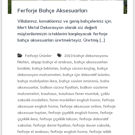
r
o
ü
Ferforje Bahçe Aksesuarları
n
k
s
Villalarınız, konaklarınız ve geniş bahçeleriniz için,
i
Mert Metal Dekorasyon olarak siz değerli
y
müşterilerimizin isteklerini karşılayacak ferforje
o
bahçe aksesuarları üretmekteyiz. Üretmiş […]
n
,
Ç
Ferforje Ürünler
2010 bahçe dekorasyonu
e
,
,
l
fikirleri
ahşap bahçe el arabası
bahçe aksesuarları
i
,
,
,
bisiklet
bahçe bibloları
bahçe cücesi koçtaş
bahçe
k
,
,
dekorasyon malzemeleri
bahçe için dekoratif ürünler
M
,
,
bahçe mobilyaları ikea
bahçe süsleri eminönü
bahe
e
,
,
aksesuarlar
balkon cücesi fiyatları
balkon süsleme
r
,
,
,
malzemeleri
bauhaus
bauhaus fener mumluk
çoklu
d
,
,
i
saksılık modelleri
fener modelleri english home
ferforje
v
,
,
aksesuar english home
ferforje aksesuar online
ferforje
e
,
,
aksesuar toptan
ferforje çiçeklik english home
ferforje
n
,
,
çiçeklik ikea
ferforje çiçeklik tekzen
ferforje dekoratif
,
,
,
,
saksılar
ferforje demir fiyatları
ferforje duvar saksılık
M
,
,
ferforje el arabası
ferforje english home
ferforje ieklik
e