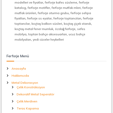
,
,
t
modelleri ve fiyatlar
ferforje kafes süsleme
ferforje
a
,
,
,
katalog
ferforje motifler
ferforje mutfak rnleri
ferforje
l
,
,
mutfak ürünleri
ferforje oturma grubu
ferforje sehpa
S
,
,
,
fiyatları
ferforje ss eyalar
ferforje toptancıları
ferforje
e
,
,
,
toptanclar
koçtaş balkon süsleri
koçtaş çiçek standı
p
,
,
koçtaş metal fener mumluk
özdağ ferforje
sefes
e
,
,
r
mobilya
toptan bahçe aksesuarları
ucuz bahçe
a
,
mobilyaları
yedi cüceler heykelleri
t
ö
r
Ferforje Menü
Anasayfa
Hakkımızda
Metal Dekorasyon
Çelik Konstrüksiyon
Dekoratif Metal Seperatör
Çelik Merdiven
Teras Kapama