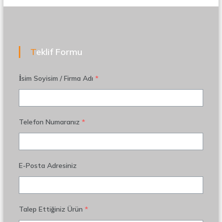
Teklif Formu
İsim Soyisim / Firma Adı
*
Telefon Numaranız
*
E-Posta Adresiniz
Talep Ettiğiniz Ürün
*