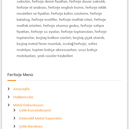
,
,
,
saksılar
ferforje demir fiyatları
ferforje duvar saksılık
t
,
,
ferforje el arabası
ferforje english home
ferforje ieklik
a
,
,
l
modelleri ve fiyatlar
ferforje kafes süsleme
ferforje
S
,
,
,
katalog
ferforje motifler
ferforje mutfak rnleri
ferforje
e
,
,
mutfak ürünleri
ferforje oturma grubu
ferforje sehpa
p
,
,
,
fiyatları
ferforje ss eyalar
ferforje toptancıları
ferforje
e
,
,
,
toptanclar
koçtaş balkon süsleri
koçtaş çiçek standı
r
,
,
koçtaş metal fener mumluk
özdağ ferforje
sefes
a
,
,
t
mobilya
toptan bahçe aksesuarları
ucuz bahçe
ö
,
mobilyaları
yedi cüceler heykelleri
r
Ferforje Menü
Anasayfa
Hakkımızda
Metal Dekorasyon
Çelik Konstrüksiyon
Dekoratif Metal Seperatör
Çelik Merdiven