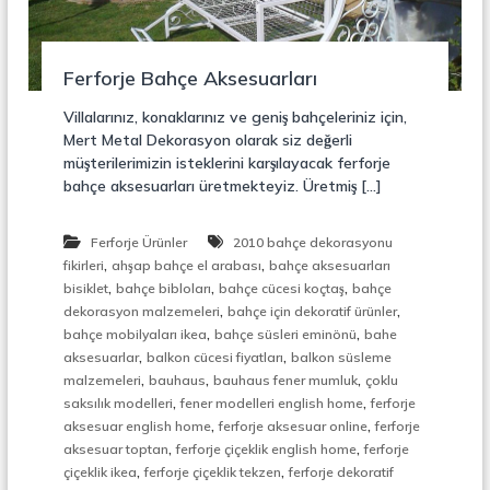
r
o
ü
n
k
s
Ferforje Bahçe Aksesuarları
i
y
Villalarınız, konaklarınız ve geniş bahçeleriniz için,
o
Mert Metal Dekorasyon olarak siz değerli
n
müşterilerimizin isteklerini karşılayacak ferforje
,
bahçe aksesuarları üretmekteyiz. Üretmiş […]
Ç
e
l
Ferforje Ürünler
2010 bahçe dekorasyonu
i
,
,
k
fikirleri
ahşap bahçe el arabası
bahçe aksesuarları
M
,
,
,
bisiklet
bahçe bibloları
bahçe cücesi koçtaş
bahçe
e
,
,
dekorasyon malzemeleri
bahçe için dekoratif ürünler
r
,
,
bahçe mobilyaları ikea
bahçe süsleri eminönü
bahe
d
,
,
aksesuarlar
balkon cücesi fiyatları
balkon süsleme
i
,
,
,
malzemeleri
bauhaus
bauhaus fener mumluk
çoklu
v
,
,
e
saksılık modelleri
fener modelleri english home
ferforje
n
,
,
aksesuar english home
ferforje aksesuar online
ferforje
,
,
,
aksesuar toptan
ferforje çiçeklik english home
ferforje
M
,
,
çiçeklik ikea
ferforje çiçeklik tekzen
ferforje dekoratif
e