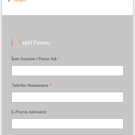
İletişim
Teklif Formu
İsim Soyisim / Firma Adı
*
Telefon Numaranız
*
E-Posta Adresiniz