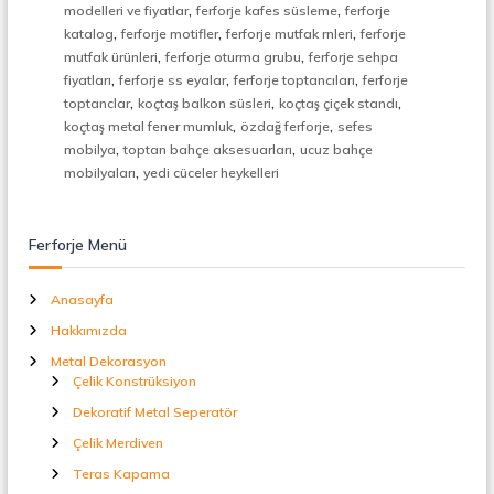
,
,
t
modelleri ve fiyatlar
ferforje kafes süsleme
ferforje
a
,
,
,
katalog
ferforje motifler
ferforje mutfak rnleri
ferforje
l
,
,
mutfak ürünleri
ferforje oturma grubu
ferforje sehpa
S
,
,
,
fiyatları
ferforje ss eyalar
ferforje toptancıları
ferforje
e
,
,
,
toptanclar
koçtaş balkon süsleri
koçtaş çiçek standı
p
,
,
koçtaş metal fener mumluk
özdağ ferforje
sefes
e
,
,
r
mobilya
toptan bahçe aksesuarları
ucuz bahçe
a
,
mobilyaları
yedi cüceler heykelleri
t
ö
r
Ferforje Menü
Anasayfa
Hakkımızda
Metal Dekorasyon
Çelik Konstrüksiyon
Dekoratif Metal Seperatör
Çelik Merdiven
Teras Kapama