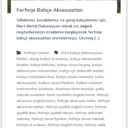
r
o
ü
Ferforje Bahçe Aksesuarları
n
k
s
Villalarınız, konaklarınız ve geniş bahçeleriniz için,
i
Mert Metal Dekorasyon olarak siz değerli
y
müşterilerimizin isteklerini karşılayacak ferforje
o
bahçe aksesuarları üretmekteyiz. Üretmiş […]
n
,
Ç
Ferforje Ürünler
2010 bahçe dekorasyonu
e
,
,
l
fikirleri
ahşap bahçe el arabası
bahçe aksesuarları
i
,
,
,
bisiklet
bahçe bibloları
bahçe cücesi koçtaş
bahçe
k
,
,
dekorasyon malzemeleri
bahçe için dekoratif ürünler
M
,
,
bahçe mobilyaları ikea
bahçe süsleri eminönü
bahe
e
,
,
aksesuarlar
balkon cücesi fiyatları
balkon süsleme
r
,
,
,
malzemeleri
bauhaus
bauhaus fener mumluk
çoklu
d
,
,
i
saksılık modelleri
fener modelleri english home
ferforje
v
,
,
aksesuar english home
ferforje aksesuar online
ferforje
e
,
,
aksesuar toptan
ferforje çiçeklik english home
ferforje
n
,
,
çiçeklik ikea
ferforje çiçeklik tekzen
ferforje dekoratif
,
,
,
,
saksılar
ferforje demir fiyatları
ferforje duvar saksılık
M
,
,
ferforje el arabası
ferforje english home
ferforje ieklik
e