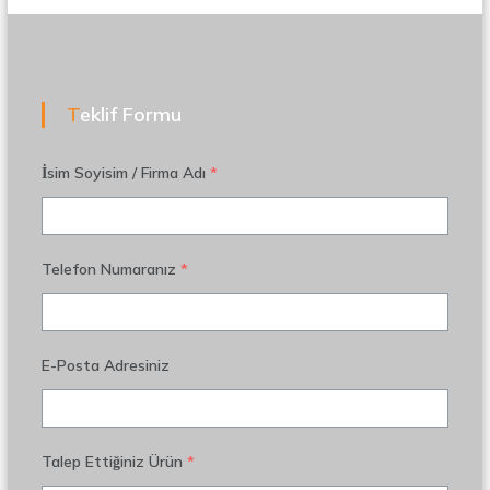
Teklif Formu
İsim Soyisim / Firma Adı
*
Telefon Numaranız
*
E-Posta Adresiniz
Talep Ettiğiniz Ürün
*