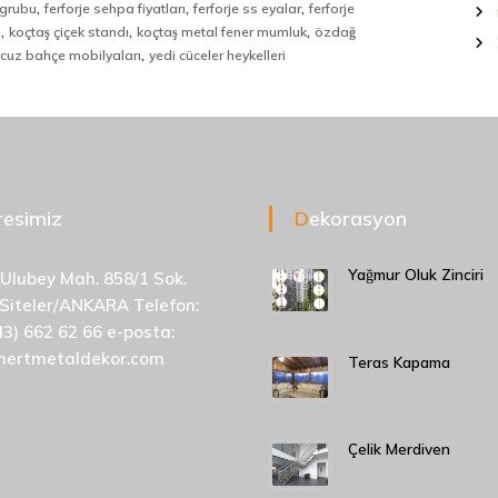
,
,
,
 grubu
ferforje sehpa fiyatları
ferforje ss eyalar
ferforje
,
,
,
i
koçtaş çiçek standı
koçtaş metal fener mumluk
özdağ
,
cuz bahçe mobilyaları
yedi cüceler heykelleri
dresimiz
Dekorasyon
Yağmur Oluk Zinciri
 Ulubey Mah. 858/1 Sok.
 Siteler/ANKARA Telefon:
43) 662 62 66 e-posta:
mertmetaldekor.com
Teras Kapama
Çelik Merdiven