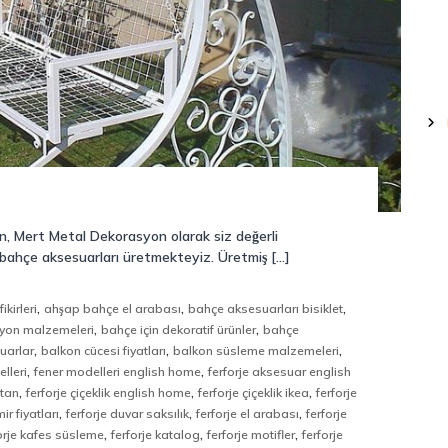
için, Mert Metal Dekorasyon olarak siz değerli
je bahçe aksesuarları üretmekteyiz. Üretmiş […]
,
,
,
kirleri
ahşap bahçe el arabası
bahçe aksesuarları bisiklet
,
,
yon malzemeleri
bahçe için dekoratif ürünler
bahçe
,
,
,
uarlar
balkon cücesi fiyatları
balkon süsleme malzemeleri
,
,
lleri
fener modelleri english home
ferforje aksesuar english
,
,
,
ptan
ferforje çiçeklik english home
ferforje çiçeklik ikea
ferforje
,
,
,
ir fiyatları
ferforje duvar saksılık
ferforje el arabası
ferforje
,
,
,
orje kafes süsleme
ferforje katalog
ferforje motifler
ferforje