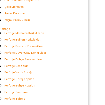
Dekoratif Metal Seperatör
Çelik Merdiven
Teras Kapama
Yağmur Oluk Zinciri
Ferforje
Ferforje Merdiven Korkulukları
Ferforje Balkon Korkulukları
Ferforje Pencere Korkulukları
Ferforje Duvar Üstü Korkuluklar
Ferforje Bahçe Aksesuarları
Ferforje Sehpalar
Ferforje Yatak Başlığı
Ferforje Garaj Kapıları
Ferforje Bahçe Kapıları
Ferforje Sundurma
Ferforje Tabela