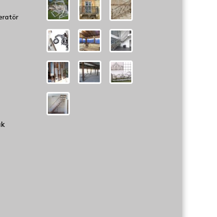
eratör
uk