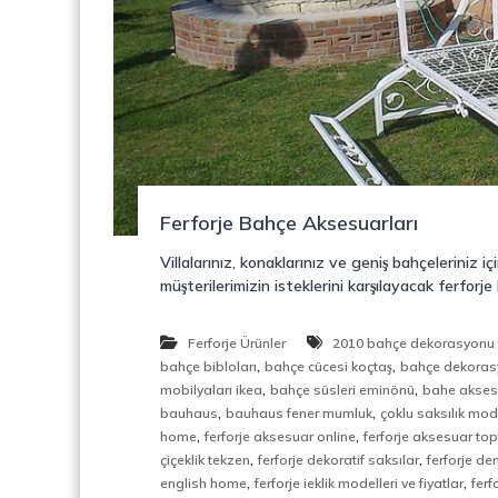
o
y
n
o
s
n
t
r
ü
k
s
i
Ferforje Bahçe Aksesuarları
y
o
Villalarınız, konaklarınız ve geniş bahçeleriniz 
n
müşterilerimizin isteklerini karşılayacak ferfor
,
Ç
e
Ferforje Ürünler
2010 bahçe dekorasyonu fi
l
,
,
bahçe bibloları
bahçe cücesi koçtaş
bahçe dekoras
i
,
,
mobilyaları ikea
bahçe süsleri eminönü
bahe akses
k
,
,
bauhaus
bauhaus fener mumluk
çoklu saksılık mode
M
,
,
home
ferforje aksesuar online
ferforje aksesuar to
e
,
,
çiçeklik tekzen
ferforje dekoratif saksılar
ferforje dem
r
,
,
english home
ferforje ieklik modelleri ve fiyatlar
ferf