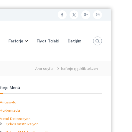
f
t
g
i
a
w
o
n
c
i
o
s
Ferforje
Fiyat Talebi
İletişim
e
t
g
t
b
t
l
a
o
e
e
g
o
r
p
r
Ana sayfa
ferforje çiçeklik tekzen
k
l
a
u
m
forje Menü
s
Anasayfa
Hakkımızda
Metal Dekorasyon
Çelik Konstrüksiyon