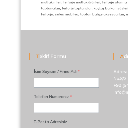
d
,
,
mutfak rnleri
ferforje mutfak ürünleri
ferforje oturma
i
,
,
toptancıları
ferforje toptanclar
koçtaş balkon süsler
v
,
,
,
ferforje
sefes mobilya
toptan bahçe aksesuarları
u
e
n
,
M
e
t
a
Teklif Formu
A
l
S
İsim Soyisim / Firma Adı
*
Adres:
e
No:8/2
p
e
+90 (5
r
info@
Telefon Numaranız
*
a
t
ö
r
E-Posta Adresiniz