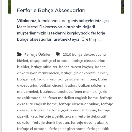
r
o
ü
Ferforje Bahçe Aksesuarları
n
k
s
Villalarınız, konaklarınız ve geniş bahçeleriniz için,
i
Mert Metal Dekorasyon olarak siz değerli
y
müşterilerimizin isteklerini karşılayacak ferforje
o
bahçe aksesuarları üretmekteyiz. Üretmiş […]
n
,
Ç
Ferforje Ürünler
2010 bahçe dekorasyonu
e
,
,
l
fikirleri
ahşap bahçe el arabası
bahçe aksesuarları
i
,
,
,
bisiklet
bahçe bibloları
bahçe cücesi koçtaş
bahçe
k
,
,
dekorasyon malzemeleri
bahçe için dekoratif ürünler
M
,
,
bahçe mobilyaları ikea
bahçe süsleri eminönü
bahe
e
,
,
aksesuarlar
balkon cücesi fiyatları
balkon süsleme
r
,
,
,
malzemeleri
bauhaus
bauhaus fener mumluk
çoklu
d
,
,
i
saksılık modelleri
fener modelleri english home
ferforje
v
,
,
aksesuar english home
ferforje aksesuar online
ferforje
e
,
,
aksesuar toptan
ferforje çiçeklik english home
ferforje
n
,
,
çiçeklik ikea
ferforje çiçeklik tekzen
ferforje dekoratif
,
,
,
,
saksılar
ferforje demir fiyatları
ferforje duvar saksılık
M
,
,
ferforje el arabası
ferforje english home
ferforje ieklik
e