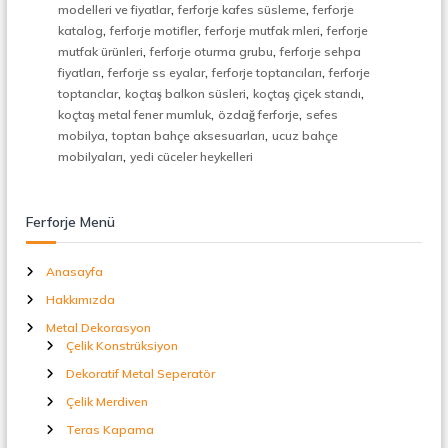
,
,
t
modelleri ve fiyatlar
ferforje kafes süsleme
ferforje
a
,
,
,
katalog
ferforje motifler
ferforje mutfak rnleri
ferforje
l
,
,
mutfak ürünleri
ferforje oturma grubu
ferforje sehpa
S
,
,
,
fiyatları
ferforje ss eyalar
ferforje toptancıları
ferforje
e
,
,
,
toptanclar
koçtaş balkon süsleri
koçtaş çiçek standı
p
,
,
koçtaş metal fener mumluk
özdağ ferforje
sefes
e
,
,
r
mobilya
toptan bahçe aksesuarları
ucuz bahçe
a
,
mobilyaları
yedi cüceler heykelleri
t
ö
r
Ferforje Menü
Anasayfa
Hakkımızda
Metal Dekorasyon
Çelik Konstrüksiyon
Dekoratif Metal Seperatör
Çelik Merdiven
Teras Kapama