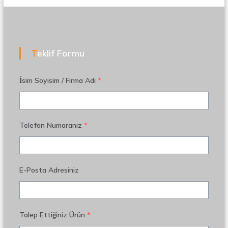
Teklif Formu
İsim Soyisim / Firma Adı
*
Telefon Numaranız
*
E-Posta Adresiniz
Talep Ettiğiniz Ürün
*