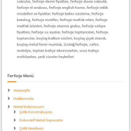
,
,
,
saksılar
ferforje demir fiyatları
ferforje duvar saksılık
t
,
,
ferforje el arabası
ferforje english home
ferforje ieklik
a
,
,
l
modelleri ve fiyatlar
ferforje kafes süsleme
ferforje
S
,
,
,
katalog
ferforje motifler
ferforje mutfak rnleri
ferforje
e
,
,
mutfak ürünleri
ferforje oturma grubu
ferforje sehpa
p
,
,
,
fiyatları
ferforje ss eyalar
ferforje toptancıları
ferforje
e
,
,
,
toptanclar
koçtaş balkon süsleri
koçtaş çiçek standı
r
,
,
koçtaş metal fener mumluk
özdağ ferforje
sefes
a
,
,
t
mobilya
toptan bahçe aksesuarları
ucuz bahçe
ö
,
mobilyaları
yedi cüceler heykelleri
r
Ferforje Menü
Anasayfa
Hakkımızda
Metal Dekorasyon
Çelik Konstrüksiyon
Dekoratif Metal Seperatör
Çelik Merdiven