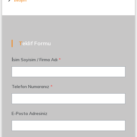
İletişim
Teklif Formu
İsim Soyisim / Firma Adı
*
Telefon Numaranız
*
E-Posta Adresiniz