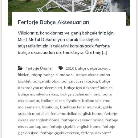
r
o
ü
n
k
s
Ferforje Bahçe Aksesuarları
i
y
Villalarınız, konaklarınız ve geniş bahçeleriniz için,
o
Mert Metal Dekorasyon olarak siz değerli
n
müşterilerimizin isteklerini karşılayacak ferforje
,
bahçe aksesuarları üretmekteyiz. Üretmiş […]
Ç
e
l
Ferforje Ürünler
2010 bahçe dekorasyonu
i
,
,
k
fikirleri
ahşap bahçe el arabası
bahçe aksesuarları
M
,
,
,
bisiklet
bahçe bibloları
bahçe cücesi koçtaş
bahçe
e
,
,
dekorasyon malzemeleri
bahçe için dekoratif ürünler
r
,
,
bahçe mobilyaları ikea
bahçe süsleri eminönü
bahe
d
,
,
aksesuarlar
balkon cücesi fiyatları
balkon süsleme
i
,
,
,
malzemeleri
bauhaus
bauhaus fener mumluk
çoklu
v
,
,
e
saksılık modelleri
fener modelleri english home
ferforje
n
,
,
aksesuar english home
ferforje aksesuar online
ferforje
,
,
,
aksesuar toptan
ferforje çiçeklik english home
ferforje
M
,
,
çiçeklik ikea
ferforje çiçeklik tekzen
ferforje dekoratif
e