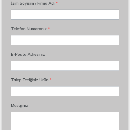
İsim Soyisim / Firma Adı
*
Telefon Numaranız
*
E-Posta Adresiniz
Talep Ettiğiniz Ürün
*
Mesajınız