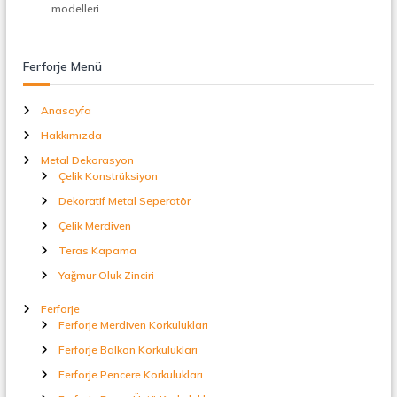
t
modelleri
a
l
S
Ferforje Menü
e
p
e
Anasayfa
r
Hakkımızda
a
t
Metal Dekorasyon
ö
Çelik Konstrüksiyon
r
Dekoratif Metal Seperatör
Çelik Merdiven
Teras Kapama
Yağmur Oluk Zinciri
Ferforje
Ferforje Merdiven Korkulukları
Ferforje Balkon Korkulukları
Ferforje Pencere Korkulukları