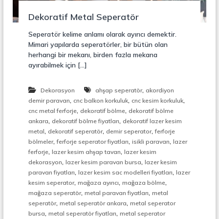
r
o
ü
Dekoratif Metal Seperatör
n
k
s
Seperatör kelime anlamı olarak ayırıcı demektir.
i
Mimari yapılarda seperatörler, bir bütün olan
y
herhangi bir mekanı, birden fazla mekana
o
ayırabilmek için […]
n
,
Ç
,
Dekorasyon
ahşap seperatör
akordiyon
e
,
,
,
l
demir paravan
cnc balkon korkuluk
cnc kesim korkuluk
i
,
,
cnc metal ferforje
dekoratif bölme
dekoratif bölme
k
,
,
ankara
dekoratif bölme fiyatları
dekoratif lazer kesim
M
,
,
,
metal
dekoratif seperatör
demir seperator
ferforje
e
,
,
,
bölmeler
ferforje seperator fiyatları
isikli paravan
lazer
r
,
,
ferforje
lazer kesim ahşap tavan
lazer kesim
d
,
,
i
dekorasyon
lazer kesim paravan bursa
lazer kesim
v
,
,
paravan fiyatları
lazer kesim sac modelleri fiyatları
lazer
e
,
,
,
kesim seperator
mağaza ayırıcı
mağaza bölme
n
,
,
mağaza seperatör
metal paravan fiyatları
metal
,
,
,
seperatör
metal seperatör ankara
metal seperator
M
,
,
bursa
metal seperatör fiyatları
metal seperator
e