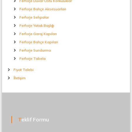
Ferforje Duvar Üstü Korkuluklar
Ferforje Bahçe Aksesuarları
Ferforje Sehpalar
Ferforje Yatak Başlığı
Ferforje Garaj Kapıları
Ferforje Bahçe Kapıları
Ferforje Sundurma
Ferforje Tabela
Fiyat Talebi
İletişim
Teklif Formu