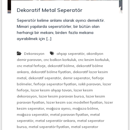
r
o
ü
Dekoratif Metal Seperatör
n
k
s
Seperatör kelime anlamı olarak ayırıcı demektir.
i
Mimari yapılarda seperatörler, bir bütün olan
y
herhangi bir mekanı, birden fazla mekana
o
ayırabilmek için […]
n
,
Ç
,
Dekorasyon
ahşap seperatör
akordiyon
e
,
,
,
l
demir paravan
cnc balkon korkuluk
cnc kesim korkuluk
i
,
,
cnc metal ferforje
dekoratif bölme
dekoratif bölme
k
,
,
ankara
dekoratif bölme fiyatları
dekoratif lazer kesim
M
,
,
,
metal
dekoratif seperatör
demir seperator
ferforje
e
,
,
,
bölmeler
ferforje seperator fiyatları
isikli paravan
lazer
r
,
,
ferforje
lazer kesim ahşap tavan
lazer kesim
d
,
,
i
dekorasyon
lazer kesim paravan bursa
lazer kesim
v
,
,
paravan fiyatları
lazer kesim sac modelleri fiyatları
lazer
e
,
,
,
kesim seperator
mağaza ayırıcı
mağaza bölme
n
,
,
mağaza seperatör
metal paravan fiyatları
metal
,
,
,
seperatör
metal seperatör ankara
metal seperator
M
,
,
bursa
metal seperatör fiyatları
metal seperator
e