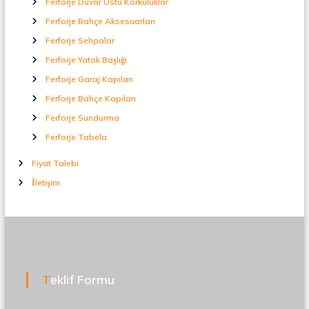
Ferforje Duvar Üstü Korkuluklar
Ferforje Bahçe Aksesuarları
Ferforje Sehpalar
Ferforje Yatak Başlığı
Ferforje Garaj Kapıları
Ferforje Bahçe Kapıları
Ferforje Sundurma
Ferforje Tabela
Fiyat Talebi
İletişim
Teklif Formu