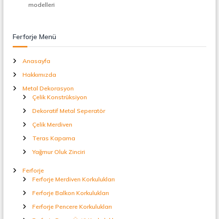
t
modelleri
a
l
S
Ferforje Menü
e
p
e
Anasayfa
r
Hakkımızda
a
t
Metal Dekorasyon
ö
Çelik Konstrüksiyon
r
Dekoratif Metal Seperatör
Çelik Merdiven
Teras Kapama
Yağmur Oluk Zinciri
Ferforje
Ferforje Merdiven Korkulukları
Ferforje Balkon Korkulukları
Ferforje Pencere Korkulukları