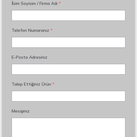
İsim Soyisim / Firma Adı
*
Telefon Numaranız
*
E-Posta Adresiniz
Talep Ettiğiniz Ürün
*
Mesajınız