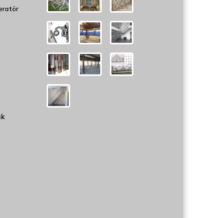
eratör
uk