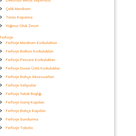
Dekoratif Metal Seperatör
Çelik Merdiven
Teras Kapama
Yağmur Oluk Zinciri
Ferforje
Ferforje Merdiven Korkulukları
Ferforje Balkon Korkulukları
Ferforje Pencere Korkulukları
Ferforje Duvar Üstü Korkuluklar
Ferforje Bahçe Aksesuarları
Ferforje Sehpalar
Ferforje Yatak Başlığı
Ferforje Garaj Kapıları
Ferforje Bahçe Kapıları
Ferforje Sundurma
Ferforje Tabela