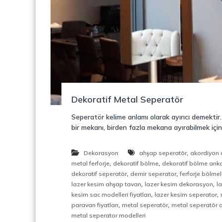
o
y
n
o
s
n
t
r
ü
k
s
i
Dekoratif Metal Seperatör
y
o
Seperatör kelime anlamı olarak ayırıcı demektir
n
bir mekanı, birden fazla mekana ayırabilmek için
,
Ç
e
,
Dekorasyon
ahşap seperatör
akordiyon 
l
,
,
metal ferforje
dekoratif bölme
dekoratif bölme ank
i
,
,
dekoratif seperatör
demir seperator
ferforje bölmel
k
,
,
lazer kesim ahşap tavan
lazer kesim dekorasyon
l
M
,
,
kesim sac modelleri fiyatları
lazer kesim seperator
e
,
,
paravan fiyatları
metal seperatör
metal seperatör 
r
metal seperator modelleri