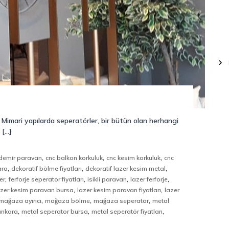
. Mimari yapılarda seperatörler, bir bütün olan herhangi
 […]
,
,
,
demir paravan
cnc balkon korkuluk
cnc kesim korkuluk
cnc
,
,
,
ara
dekoratif bölme fiyatları
dekoratif lazer kesim metal
,
,
,
,
er
ferforje seperator fiyatları
isikli paravan
lazer ferforje
,
,
azer kesim paravan bursa
lazer kesim paravan fiyatları
lazer
,
,
,
mağaza ayırıcı
mağaza bölme
mağaza seperatör
metal
,
,
,
ankara
metal seperator bursa
metal seperatör fiyatları