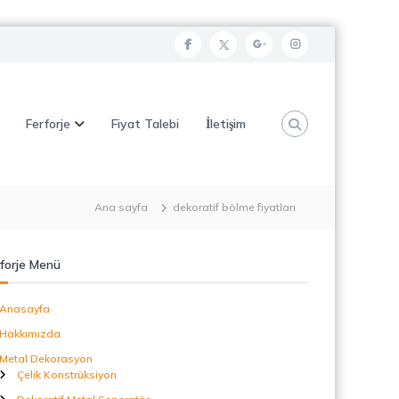
f
t
g
i
a
w
o
n
c
i
o
s
Ferforje
Fiyat Talebi
İletişim
e
t
g
t
b
t
l
a
o
e
e
g
o
r
p
r
Ana sayfa
dekoratif bölme fiyatları
k
l
a
u
m
forje Menü
s
Anasayfa
Hakkımızda
Metal Dekorasyon
Çelik Konstrüksiyon