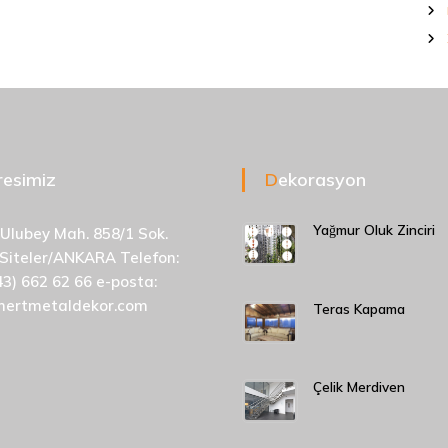
dresimiz
Dekorasyon
Yağmur Oluk Zinciri
 Ulubey Mah. 858/1 Sok.
 Siteler/ANKARA Telefon:
43) 662 62 66 e-posta:
mertmetaldekor.com
Teras Kapama
Çelik Merdiven