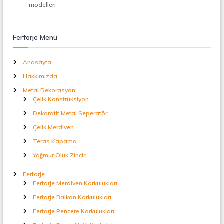
t
modelleri
a
l
S
Ferforje Menü
e
p
e
Anasayfa
r
Hakkımızda
a
t
Metal Dekorasyon
ö
Çelik Konstrüksiyon
r
Dekoratif Metal Seperatör
Çelik Merdiven
Teras Kapama
Yağmur Oluk Zinciri
Ferforje
Ferforje Merdiven Korkulukları
Ferforje Balkon Korkulukları
Ferforje Pencere Korkulukları