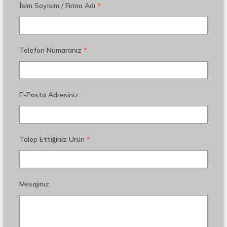
İsim Soyisim / Firma Adı
*
Telefon Numaranız
*
E-Posta Adresiniz
Talep Ettiğiniz Ürün
*
Mesajınız