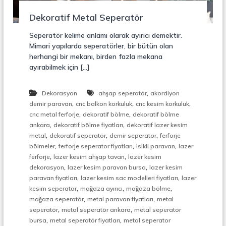
r
o
ü
Dekoratif Metal Seperatör
n
k
s
Seperatör kelime anlamı olarak ayırıcı demektir.
i
Mimari yapılarda seperatörler, bir bütün olan
y
herhangi bir mekanı, birden fazla mekana
o
ayırabilmek için […]
n
,
Ç
,
Dekorasyon
ahşap seperatör
akordiyon
e
,
,
,
l
demir paravan
cnc balkon korkuluk
cnc kesim korkuluk
i
,
,
cnc metal ferforje
dekoratif bölme
dekoratif bölme
k
,
,
ankara
dekoratif bölme fiyatları
dekoratif lazer kesim
M
,
,
,
metal
dekoratif seperatör
demir seperator
ferforje
e
,
,
,
bölmeler
ferforje seperator fiyatları
isikli paravan
lazer
r
,
,
ferforje
lazer kesim ahşap tavan
lazer kesim
d
,
,
i
dekorasyon
lazer kesim paravan bursa
lazer kesim
v
,
,
paravan fiyatları
lazer kesim sac modelleri fiyatları
lazer
e
,
,
,
kesim seperator
mağaza ayırıcı
mağaza bölme
n
,
,
mağaza seperatör
metal paravan fiyatları
metal
,
,
,
seperatör
metal seperatör ankara
metal seperator
M
,
,
bursa
metal seperatör fiyatları
metal seperator
e