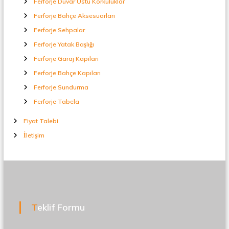
Ferforje Duvar Üstü Korkuluklar
Ferforje Bahçe Aksesuarları
Ferforje Sehpalar
Ferforje Yatak Başlığı
Ferforje Garaj Kapıları
Ferforje Bahçe Kapıları
Ferforje Sundurma
Ferforje Tabela
Fiyat Talebi
İletişim
Teklif Formu