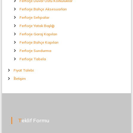
Ferforje Duvar Üstü Korkuluklar
Ferforje Bahçe Aksesuarları
Ferforje Sehpalar
Ferforje Yatak Başlığı
Ferforje Garaj Kapıları
Ferforje Bahçe Kapıları
Ferforje Sundurma
Ferforje Tabela
Fiyat Talebi
İletişim
Teklif Formu