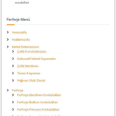
t
modelleri
a
l
S
Ferforje Menü
e
p
e
Anasayfa
r
Hakkımızda
a
t
Metal Dekorasyon
ö
Çelik Konstrüksiyon
r
Dekoratif Metal Seperatör
Çelik Merdiven
Teras Kapama
Yağmur Oluk Zinciri
Ferforje
Ferforje Merdiven Korkulukları
Ferforje Balkon Korkulukları
Ferforje Pencere Korkulukları