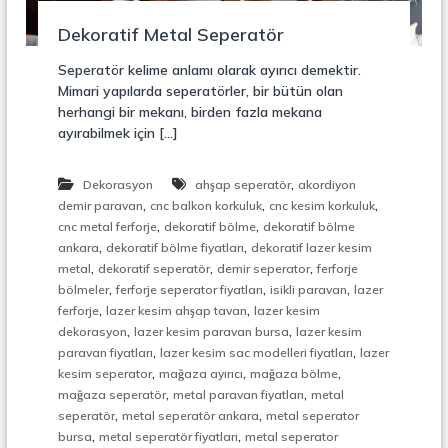
r
o
ü
Dekoratif Metal Seperatör
n
k
s
Seperatör kelime anlamı olarak ayırıcı demektir.
i
Mimari yapılarda seperatörler, bir bütün olan
y
herhangi bir mekanı, birden fazla mekana
o
ayırabilmek için […]
n
,
Ç
,
Dekorasyon
ahşap seperatör
akordiyon
e
,
,
,
l
demir paravan
cnc balkon korkuluk
cnc kesim korkuluk
i
,
,
cnc metal ferforje
dekoratif bölme
dekoratif bölme
k
,
,
ankara
dekoratif bölme fiyatları
dekoratif lazer kesim
M
,
,
,
metal
dekoratif seperatör
demir seperator
ferforje
e
,
,
,
bölmeler
ferforje seperator fiyatları
isikli paravan
lazer
r
,
,
ferforje
lazer kesim ahşap tavan
lazer kesim
d
,
,
i
dekorasyon
lazer kesim paravan bursa
lazer kesim
v
,
,
paravan fiyatları
lazer kesim sac modelleri fiyatları
lazer
e
,
,
,
kesim seperator
mağaza ayırıcı
mağaza bölme
n
,
,
mağaza seperatör
metal paravan fiyatları
metal
,
,
,
seperatör
metal seperatör ankara
metal seperator
M
,
,
bursa
metal seperatör fiyatları
metal seperator
e