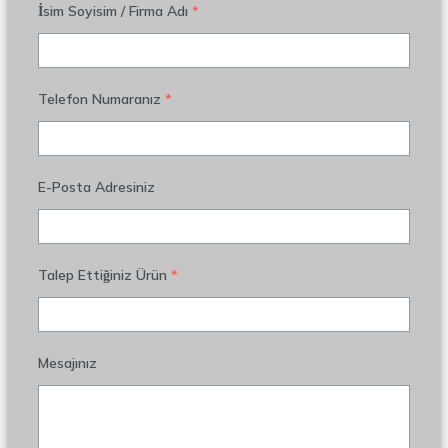
İsim Soyisim / Firma Adı
*
Telefon Numaranız
*
E-Posta Adresiniz
Talep Ettiğiniz Ürün
*
Mesajınız