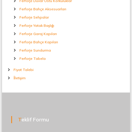
Ferforje Duvar Üstü Korkuluklar
Ferforje Bahçe Aksesuarları
Ferforje Sehpalar
Ferforje Yatak Başlığı
Ferforje Garaj Kapıları
Ferforje Bahçe Kapıları
Ferforje Sundurma
Ferforje Tabela
Fiyat Talebi
İletişim
Teklif Formu