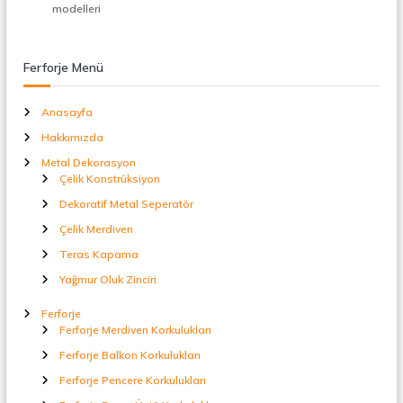
t
modelleri
a
l
S
Ferforje Menü
e
p
e
Anasayfa
r
Hakkımızda
a
t
Metal Dekorasyon
ö
Çelik Konstrüksiyon
r
Dekoratif Metal Seperatör
Çelik Merdiven
Teras Kapama
Yağmur Oluk Zinciri
Ferforje
Ferforje Merdiven Korkulukları
Ferforje Balkon Korkulukları
Ferforje Pencere Korkulukları