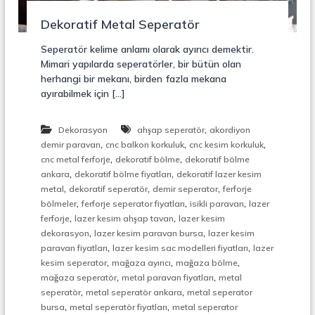
r
o
ü
Dekoratif Metal Seperatör
n
k
s
Seperatör kelime anlamı olarak ayırıcı demektir.
i
Mimari yapılarda seperatörler, bir bütün olan
y
herhangi bir mekanı, birden fazla mekana
o
ayırabilmek için […]
n
,
Ç
,
Dekorasyon
ahşap seperatör
akordiyon
e
,
,
,
l
demir paravan
cnc balkon korkuluk
cnc kesim korkuluk
i
,
,
cnc metal ferforje
dekoratif bölme
dekoratif bölme
k
,
,
ankara
dekoratif bölme fiyatları
dekoratif lazer kesim
M
,
,
,
metal
dekoratif seperatör
demir seperator
ferforje
e
,
,
,
bölmeler
ferforje seperator fiyatları
isikli paravan
lazer
r
,
,
ferforje
lazer kesim ahşap tavan
lazer kesim
d
,
,
i
dekorasyon
lazer kesim paravan bursa
lazer kesim
v
,
,
paravan fiyatları
lazer kesim sac modelleri fiyatları
lazer
e
,
,
,
kesim seperator
mağaza ayırıcı
mağaza bölme
n
,
,
mağaza seperatör
metal paravan fiyatları
metal
,
,
,
seperatör
metal seperatör ankara
metal seperator
M
,
,
bursa
metal seperatör fiyatları
metal seperator
e