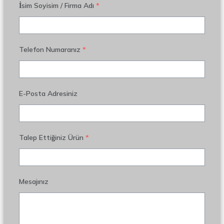
İsim Soyisim / Firma Adı
*
Telefon Numaranız
*
E-Posta Adresiniz
Talep Ettiğiniz Ürün
*
Mesajınız