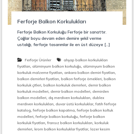
r
o
ü
n
k
s
Ferforje Balkon Korkulukları
i
y
Ferforje Balkon Korkuluğu Ferforje bir sanattır.
o
Çağlar boyu devam eden demire şekil verme
n
ustalığı, ferforje tasarımlar ile en üst düzeye […]
,
Ç
e
Ferforje Ürünler
ahşap balkon korkulukları
l
,
,
fiyatları
alüminyum balkon korkuluğu
alüminyum balkon
i
,
,
k
korkuluk malzeme fiyatları
ankara balkon demiri fiyatları
M
,
,
balkon demirleri fiyatları
balkon ferforje örnekleri
balkon
e
,
,
korkuluk çitleri
balkon korkuluk demirleri
demir balkon
r
,
,
korkuluk modelleri
demir balkon modelleri
demirden
d
,
,
balkon modelleri
dış merdiven korkulukları
dublex
i
,
,
merdiven korkulukları
duvar üstü korkuluklar
fatih ferforje
v
,
,
e
katalog
ferforje balkon kapatma
ferforje balkon koltuk
n
,
,
modelleri
ferforje balkon korkuluğu
ferforje balkon
,
,
,
korkuluk fiyatları
fransız balkon korkulukları
korkuluk
M
,
,
demirleri
krom balkon korkuluklar fiyatlar
lazer kesim
e