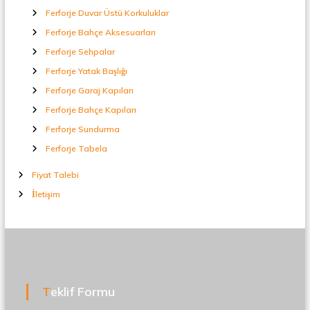
Ferforje Duvar Üstü Korkuluklar
Ferforje Bahçe Aksesuarları
Ferforje Sehpalar
Ferforje Yatak Başlığı
Ferforje Garaj Kapıları
Ferforje Bahçe Kapıları
Ferforje Sundurma
Ferforje Tabela
Fiyat Talebi
İletişim
Teklif Formu