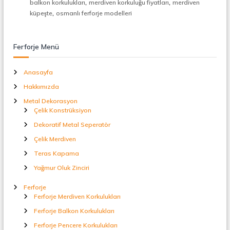
,
,
balkon korkulukları
merdiven korkuluğu fiyatları
merdiven
t
,
küpeşte
osmanlı ferforje modelleri
a
l
S
e
Ferforje Menü
p
e
r
Anasayfa
a
Hakkımızda
t
ö
Metal Dekorasyon
r
Çelik Konstrüksiyon
Dekoratif Metal Seperatör
Çelik Merdiven
Teras Kapama
Yağmur Oluk Zinciri
Ferforje
Ferforje Merdiven Korkulukları
Ferforje Balkon Korkulukları
Ferforje Pencere Korkulukları