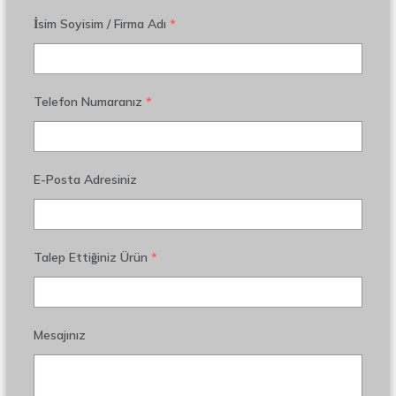
İsim Soyisim / Firma Adı
*
Telefon Numaranız
*
E-Posta Adresiniz
Talep Ettiğiniz Ürün
*
Mesajınız