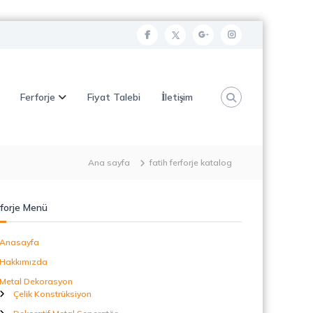
f
t
g
i
a
w
o
n
c
i
o
s
Ferforje
Fiyat Talebi
İletişim
e
t
g
t
b
t
l
a
o
e
e
g
o
r
p
r
Ana sayfa
fatih ferforje katalog
k
l
a
u
m
forje Menü
s
Anasayfa
Hakkımızda
Metal Dekorasyon
Çelik Konstrüksiyon