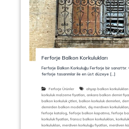
o
y
n
o
s
n
t
r
ü
k
s
i
Ferforje Balkon Korkulukları
y
o
Ferforje Balkon Korkuluğu Ferforje bir sanattır
n
ferforje tasarımlar ile en üst düzeye […]
,
Ç
e
Ferforje Ürünler
ahşap balkon korkulukları 
l
,
korkuluk malzeme fiyatları
ankara balkon demiri fiyat
i
,
,
balkon korkuluk çitleri
balkon korkuluk demirleri
dem
k
,
demirden balkon modelleri
dış merdiven korkulukları
M
,
,
ferforje katalog
ferforje balkon kapatma
ferforje b
e
,
,
korkuluk fiyatları
fransız balkon korkulukları
korkuluk
r
,
,
korkulukları
merdiven korkuluğu fiyatları
merdiven k