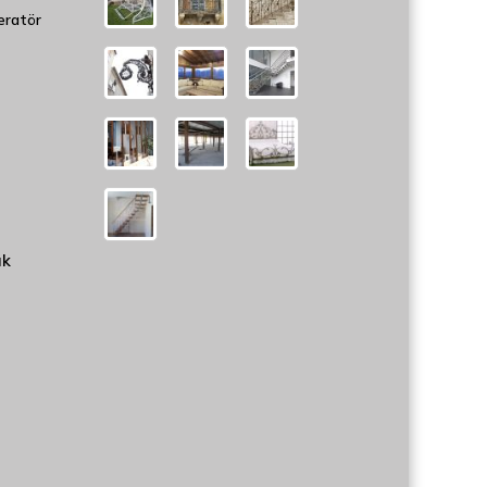
eratör
uk