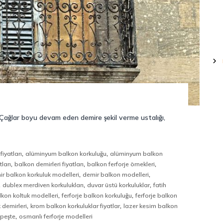
. Çağlar boyu devam eden demire şekil verme ustalığı,
,
,
fiyatları
alüminyum balkon korkuluğu
alüminyum balkon
,
,
,
ları
balkon demirleri fiyatları
balkon ferforje örnekleri
,
,
ir balkon korkuluk modelleri
demir balkon modelleri
,
,
,
dublex merdiven korkulukları
duvar üstü korkuluklar
fatih
,
,
alkon koltuk modelleri
ferforje balkon korkuluğu
ferforje balkon
,
,
 demirleri
krom balkon korkuluklar fiyatlar
lazer kesim balkon
,
üpeşte
osmanlı ferforje modelleri