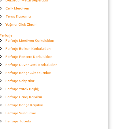
Dekoratif Metal Seperatör
Çelik Merdiven
Teras Kapama
Yağmur Oluk Zinciri
Ferforje
Ferforje Merdiven Korkulukları
Ferforje Balkon Korkulukları
Ferforje Pencere Korkulukları
Ferforje Duvar Üstü Korkuluklar
Ferforje Bahçe Aksesuarları
Ferforje Sehpalar
Ferforje Yatak Başlığı
Ferforje Garaj Kapıları
Ferforje Bahçe Kapıları
Ferforje Sundurma
Ferforje Tabela