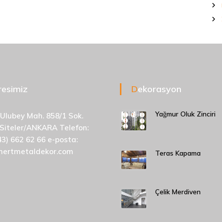
dresimiz
Dekorasyon
Yağmur Oluk Zinciri
 Ulubey Mah. 858/1 Sok.
 Siteler/ANKARA Telefon:
43) 662 62 66 e-posta:
mertmetaldekor.com
Teras Kapama
Çelik Merdiven