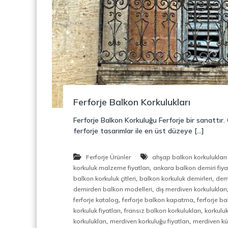
o
y
n
o
s
n
t
r
ü
k
s
i
Ferforje Balkon Korkulukları
y
o
Ferforje Balkon Korkuluğu Ferforje bir sanattır
n
ferforje tasarımlar ile en üst düzeye […]
,
Ç
e
Ferforje Ürünler
ahşap balkon korkulukları 
l
,
korkuluk malzeme fiyatları
ankara balkon demiri fiyat
i
,
,
balkon korkuluk çitleri
balkon korkuluk demirleri
dem
k
,
demirden balkon modelleri
dış merdiven korkulukları
M
,
,
ferforje katalog
ferforje balkon kapatma
ferforje b
e
,
,
korkuluk fiyatları
fransız balkon korkulukları
korkuluk
r
,
,
korkulukları
merdiven korkuluğu fiyatları
merdiven k