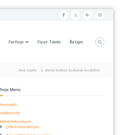
f
t
g
i
a
w
o
n
c
i
o
s
Ferforje
Fiyat Talebi
İletişim
e
t
g
t
b
t
l
a
o
e
e
g
o
r
p
r
Ana sayfa
demir balkon korkuluk modelleri
k
l
a
u
m
forje Menü
s
Anasayfa
Hakkımızda
Metal Dekorasyon
Çelik Konstrüksiyon