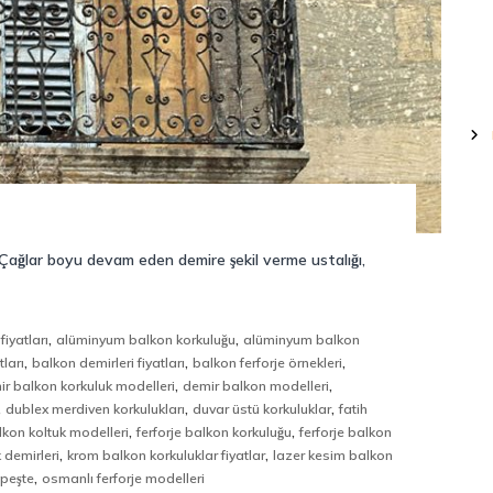
. Çağlar boyu devam eden demire şekil verme ustalığı,
,
,
fiyatları
alüminyum balkon korkuluğu
alüminyum balkon
,
,
,
ları
balkon demirleri fiyatları
balkon ferforje örnekleri
,
,
ir balkon korkuluk modelleri
demir balkon modelleri
,
,
,
dublex merdiven korkulukları
duvar üstü korkuluklar
fatih
,
,
alkon koltuk modelleri
ferforje balkon korkuluğu
ferforje balkon
,
,
 demirleri
krom balkon korkuluklar fiyatlar
lazer kesim balkon
,
üpeşte
osmanlı ferforje modelleri