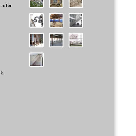
eratör
uk