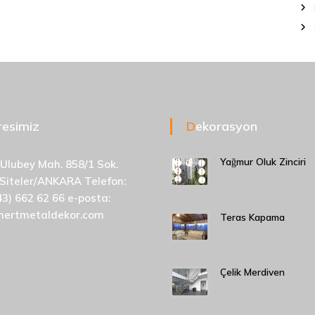
dresimiz
Dekorasyon
Yağmur Oluk Zinciri
 Ulubey Mah. 858/1 Sok.
 Siteler/ANKARA Telefon:
43) 662 62 66 e-posta:
mertmetaldekor.com
Teras Kapama
Çelik Merdiven