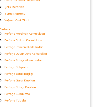
Dekoratif Metal Seperatör
Çelik Merdiven
Teras Kapama
Yağmur Oluk Zinciri
Ferforje
Ferforje Merdiven Korkulukları
Ferforje Balkon Korkulukları
Ferforje Pencere Korkulukları
Ferforje Duvar Üstü Korkuluklar
Ferforje Bahçe Aksesuarları
Ferforje Sehpalar
Ferforje Yatak Başlığı
Ferforje Garaj Kapıları
Ferforje Bahçe Kapıları
Ferforje Sundurma
Ferforje Tabela