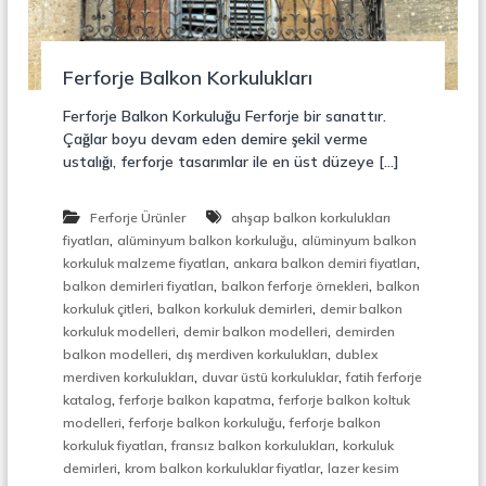
r
o
ü
n
k
s
Ferforje Balkon Korkulukları
i
y
Ferforje Balkon Korkuluğu Ferforje bir sanattır.
o
Çağlar boyu devam eden demire şekil verme
n
ustalığı, ferforje tasarımlar ile en üst düzeye […]
,
Ç
e
Ferforje Ürünler
ahşap balkon korkulukları
l
,
,
fiyatları
alüminyum balkon korkuluğu
alüminyum balkon
i
,
,
k
korkuluk malzeme fiyatları
ankara balkon demiri fiyatları
M
,
,
balkon demirleri fiyatları
balkon ferforje örnekleri
balkon
e
,
,
korkuluk çitleri
balkon korkuluk demirleri
demir balkon
r
,
,
korkuluk modelleri
demir balkon modelleri
demirden
d
,
,
balkon modelleri
dış merdiven korkulukları
dublex
i
,
,
merdiven korkulukları
duvar üstü korkuluklar
fatih ferforje
v
,
,
e
katalog
ferforje balkon kapatma
ferforje balkon koltuk
n
,
,
modelleri
ferforje balkon korkuluğu
ferforje balkon
,
,
,
korkuluk fiyatları
fransız balkon korkulukları
korkuluk
M
,
,
demirleri
krom balkon korkuluklar fiyatlar
lazer kesim
e