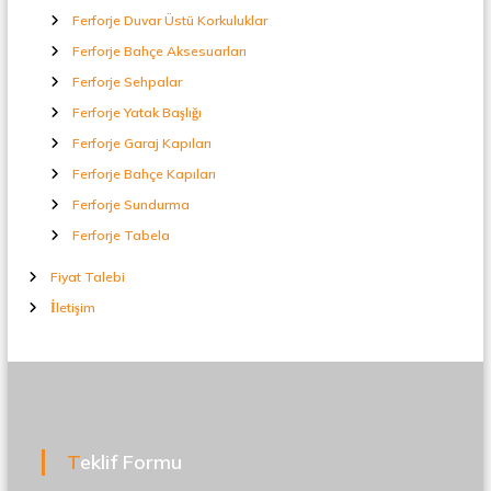
Ferforje Duvar Üstü Korkuluklar
Ferforje Bahçe Aksesuarları
Ferforje Sehpalar
Ferforje Yatak Başlığı
Ferforje Garaj Kapıları
Ferforje Bahçe Kapıları
Ferforje Sundurma
Ferforje Tabela
Fiyat Talebi
İletişim
Teklif Formu