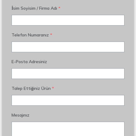
İsim Soyisim / Firma Adı
*
Telefon Numaranız
*
E-Posta Adresiniz
Talep Ettiğiniz Ürün
*
Mesajınız