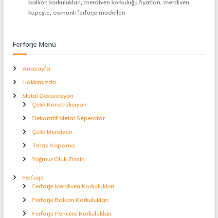
,
,
balkon korkulukları
merdiven korkuluğu fiyatları
merdiven
t
,
küpeşte
osmanlı ferforje modelleri
a
l
S
e
Ferforje Menü
p
e
r
Anasayfa
a
Hakkımızda
t
ö
Metal Dekorasyon
r
Çelik Konstrüksiyon
Dekoratif Metal Seperatör
Çelik Merdiven
Teras Kapama
Yağmur Oluk Zinciri
Ferforje
Ferforje Merdiven Korkulukları
Ferforje Balkon Korkulukları
Ferforje Pencere Korkulukları