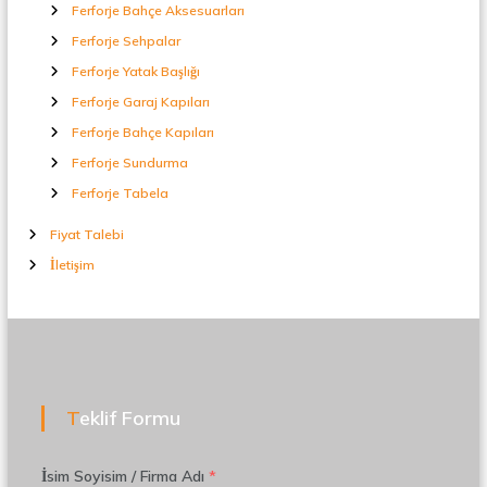
Ferforje Bahçe Aksesuarları
Ferforje Sehpalar
Ferforje Yatak Başlığı
Ferforje Garaj Kapıları
Ferforje Bahçe Kapıları
Ferforje Sundurma
Ferforje Tabela
Fiyat Talebi
İletişim
Teklif Formu
İsim Soyisim / Firma Adı
*