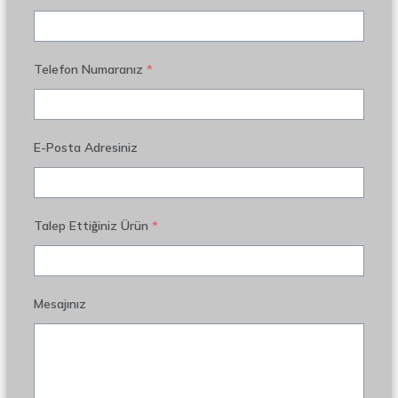
Telefon Numaranız
*
E-Posta Adresiniz
Talep Ettiğiniz Ürün
*
Mesajınız