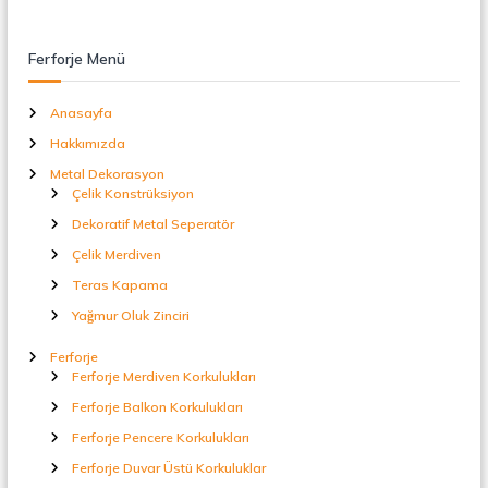
t
a
l
Ferforje Menü
S
e
p
Anasayfa
e
Hakkımızda
r
a
Metal Dekorasyon
t
Çelik Konstrüksiyon
ö
Dekoratif Metal Seperatör
r
Çelik Merdiven
Teras Kapama
Yağmur Oluk Zinciri
Ferforje
Ferforje Merdiven Korkulukları
Ferforje Balkon Korkulukları
Ferforje Pencere Korkulukları
Ferforje Duvar Üstü Korkuluklar