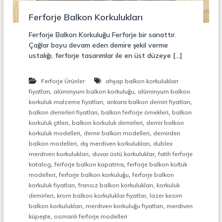
r
o
ü
Ferforje Balkon Korkulukları
n
k
s
Ferforje Balkon Korkuluğu Ferforje bir sanattır.
i
Çağlar boyu devam eden demire şekil verme
y
ustalığı, ferforje tasarımlar ile en üst düzeye […]
o
n
,
Ferforje Ürünler
ahşap balkon korkulukları
Ç
,
,
fiyatları
alüminyum balkon korkuluğu
alüminyum balkon
e
,
,
l
korkuluk malzeme fiyatları
ankara balkon demiri fiyatları
i
,
,
balkon demirleri fiyatları
balkon ferforje örnekleri
balkon
k
,
,
korkuluk çitleri
balkon korkuluk demirleri
demir balkon
M
,
,
korkuluk modelleri
demir balkon modelleri
demirden
e
,
,
balkon modelleri
dış merdiven korkulukları
dublex
r
,
,
merdiven korkulukları
duvar üstü korkuluklar
fatih ferforje
d
,
,
i
katalog
ferforje balkon kapatma
ferforje balkon koltuk
v
,
,
modelleri
ferforje balkon korkuluğu
ferforje balkon
e
,
,
korkuluk fiyatları
fransız balkon korkulukları
korkuluk
n
,
,
demirleri
krom balkon korkuluklar fiyatlar
lazer kesim
,
,
,
balkon korkulukları
merdiven korkuluğu fiyatları
merdiven
M
,
küpeşte
osmanlı ferforje modelleri
e