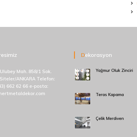
dresimiz
Dekorasyon
Yağmur Oluk Zinciri
 Ulubey Mah. 858/1 Sok.
 Siteler/ANKARA Telefon:
43) 662 62 66 e-posta:
mertmetaldekor.com
Teras Kapama
Çelik Merdiven