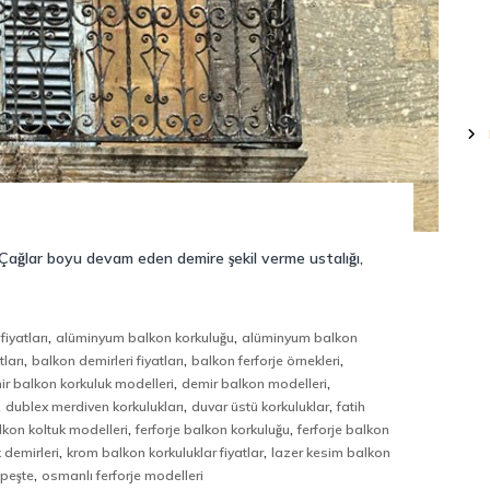
. Çağlar boyu devam eden demire şekil verme ustalığı,
,
,
fiyatları
alüminyum balkon korkuluğu
alüminyum balkon
,
,
,
ları
balkon demirleri fiyatları
balkon ferforje örnekleri
,
,
ir balkon korkuluk modelleri
demir balkon modelleri
,
,
,
dublex merdiven korkulukları
duvar üstü korkuluklar
fatih
,
,
alkon koltuk modelleri
ferforje balkon korkuluğu
ferforje balkon
,
,
 demirleri
krom balkon korkuluklar fiyatlar
lazer kesim balkon
,
üpeşte
osmanlı ferforje modelleri