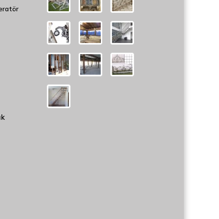
eratör
uk