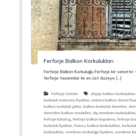
o
y
n
o
s
n
t
r
ü
k
s
i
Ferforje Balkon Korkulukları
y
o
Ferforje Balkon Korkuluğu Ferforje bir sanattır
n
ferforje tasarımlar ile en üst düzeye […]
,
Ç
e
Ferforje Ürünler
ahşap balkon korkulukları 
l
,
korkuluk malzeme fiyatları
ankara balkon demiri fiyat
i
,
,
balkon korkuluk çitleri
balkon korkuluk demirleri
dem
k
,
demirden balkon modelleri
dış merdiven korkulukları
M
,
,
ferforje katalog
ferforje balkon kapatma
ferforje b
e
,
,
korkuluk fiyatları
fransız balkon korkulukları
korkuluk
r
,
,
korkulukları
merdiven korkuluğu fiyatları
merdiven k