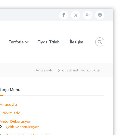
f
t
g
i
a
w
o
n
c
i
o
s
Ferforje
Fiyat Talebi
İletişim
e
t
g
t
b
t
l
a
o
e
e
g
o
r
p
r
Ana sayfa
duvar üstü korkuluklar
k
l
a
u
m
forje Menü
s
Anasayfa
Hakkımızda
Metal Dekorasyon
Çelik Konstrüksiyon