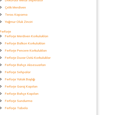
Dekoratif Metal Seperatör
Çelik Merdiven
Teras Kapama
Yağmur Oluk Zinciri
Ferforje
Ferforje Merdiven Korkulukları
Ferforje Balkon Korkulukları
Ferforje Pencere Korkulukları
Ferforje Duvar Üstü Korkuluklar
Ferforje Bahçe Aksesuarları
Ferforje Sehpalar
Ferforje Yatak Başlığı
Ferforje Garaj Kapıları
Ferforje Bahçe Kapıları
Ferforje Sundurma
Ferforje Tabela