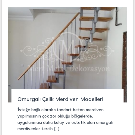
t
a
l
S
e
p
e
r
a
t
ö
r
Omurgalı Çelik Merdiven Modelleri
İsteğe bağlı olarak standart beton merdiven
yapılmasının çok zor olduğu bölgelerde,
uygulanması daha kolay ve estetik olan omurgalı
merdivenler tercih […]