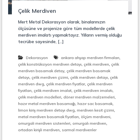
r
o
ü
Çelik Merdiven
n
k
s
Mert Metal Dekorasyon olarak, binalarınızın
i
ölçüsüne ve projenize göre tüm modellerde çelik
y
merdiven imalatı yapmaktayız. Yılların vermiş olduğu
o
tecrübe sayesinde, […]
n
,
Ç
,
Dekorasyon
ankara ahşap merdiven firmaları
e
,
,
l
çelik konstrüksiyon merdiven detayı
çelik merdiven
çelik
i
,
merdiven basamak detay
çelik merdiven basamak
k
,
,
,
detayı
çelik merdiven çizimi
çelik merdiven detayı
çelik
M
,
,
merdiven dwg
çelik merdiven fiyatlar
çelik merdiven
e
,
,
,
fiyatları
çelik merdiven imalat
çelik merdiven imalatı
r
,
,
çelik merdiven modelleri
döner merdiven malzemeleri
d
,
,
i
hazır metal merdiven basamağı
hazır sac basamak
v
,
,
limon kiriş merdiven detayı dwg
merdiven kesit çizimi
e
,
,
metal merdiven basamak fiyatları
ölçüm merdiveni
n
,
,
omurgali merdiven sistemleri
omurgalı merdiven
,
,
ortadan kirişli merdiven
sarmal merdivenler
M
e