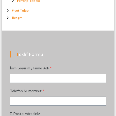
Ferforje Tabela
Fiyat Talebi
İletişim
Teklif Formu
İsim Soyisim / Firma Adı
*
Telefon Numaranız
*
E-Posta Adresiniz