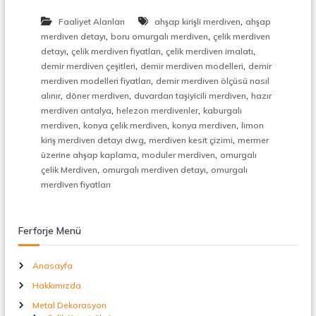
,
Faaliyet Alanları
ahşap kirişli merdiven
ahşap
,
,
merdiven detayı
boru omurgalı merdiven
çelik merdiven
,
,
,
detayı
çelik merdiven fiyatları
çelik merdiven imalatı
,
,
demir merdiven çeşitleri
demir merdiven modelleri
demir
,
merdiven modelleri fiyatları
demir merdiven ölçüsü nasıl
,
,
,
alınır
döner merdiven
duvardan taşiyicili merdiven
hazır
,
,
merdiven antalya
helezon merdivenler
kaburgalı
,
,
,
merdiven
konya çelik merdiven
konya merdiven
limon
,
,
kiriş merdiven detayı dwg
merdiven kesit çizimi
mermer
,
,
üzerine ahşap kaplama
moduler merdiven
omurgalı
,
,
çelik Merdiven
omurgalı merdiven detayı
omurgalı
merdiven fiyatları
Ferforje Menü
Anasayfa
Hakkımızda
Metal Dekorasyon