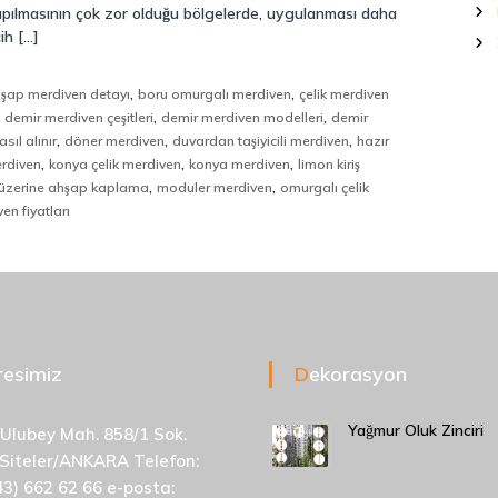
apılmasının çok zor olduğu bölgelerde, uygulanması daha
ih […]
,
,
şap merdiven detayı
boru omurgalı merdiven
çelik merdiven
,
,
,
demir merdiven çeşitleri
demir merdiven modelleri
demir
,
,
,
sıl alınır
döner merdiven
duvardan taşiyicili merdiven
hazır
,
,
,
erdiven
konya çelik merdiven
konya merdiven
limon kiriş
,
,
üzerine ahşap kaplama
moduler merdiven
omurgalı çelik
en fiyatları
dresimiz
Dekorasyon
Yağmur Oluk Zinciri
 Ulubey Mah. 858/1 Sok.
 Siteler/ANKARA Telefon:
43) 662 62 66 e-posta: