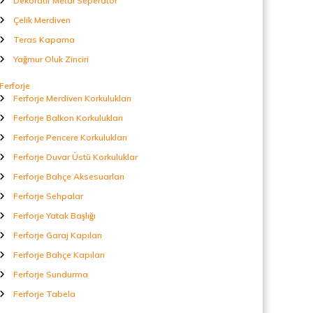
Dekoratif Metal Seperatör
Çelik Merdiven
Teras Kapama
Yağmur Oluk Zinciri
Ferforje
Ferforje Merdiven Korkulukları
Ferforje Balkon Korkulukları
Ferforje Pencere Korkulukları
Ferforje Duvar Üstü Korkuluklar
Ferforje Bahçe Aksesuarları
Ferforje Sehpalar
Ferforje Yatak Başlığı
Ferforje Garaj Kapıları
Ferforje Bahçe Kapıları
Ferforje Sundurma
Ferforje Tabela