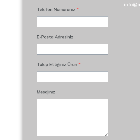
info@
Telefon Numaranız
*
E-Posta Adresiniz
Talep Ettiğiniz Ürün
*
Mesajınız