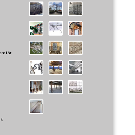
eratör
uk