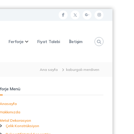
f
t
g
i
a
w
o
n
c
i
o
s
Ferforje
Fiyat Talebi
İletişim
e
t
g
t
b
t
l
a
o
e
e
g
o
r
p
r
Ana sayfa
kaburgalı merdiven
k
l
a
u
m
forje Menü
s
Anasayfa
Hakkımızda
Metal Dekorasyon
Çelik Konstrüksiyon