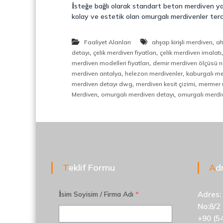
d
İsteğe bağlı olarak standart beton merdiven y
i
kolay ve estetik olan omurgalı merdivenler terc
v
e
,
Faaliyet Alanları
ahşap kirişli merdiven
ah
n
,
,
detayı
çelik merdiven fiyatları
çelik merdiven imalatı
,
,
merdiven modelleri fiyatları
demir merdiven ölçüsü na
M
,
,
merdiven antalya
helezon merdivenler
kaburgalı m
e
,
,
merdiven detayı dwg
merdiven kesit çizimi
mermer 
t
,
,
Merdiven
omurgalı merdiven detayı
omurgalı merdiv
a
l
S
e
p
e
r
Teklif Formu
A
a
t
ö
İsim Soyisim / Firma Adı
*
Adres:
r
No:8/2
+90 (5