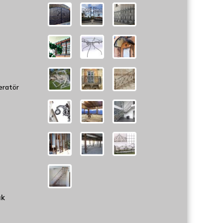
eratör
uk