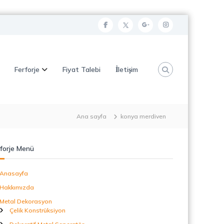
f
t
g
i
a
w
o
n
c
i
o
s
Ferforje
Fiyat Talebi
İletişim
e
t
g
t
b
t
l
a
o
e
e
g
o
r
p
r
Ana sayfa
konya merdiven
k
l
a
u
m
forje Menü
s
Anasayfa
Hakkımızda
Metal Dekorasyon
Çelik Konstrüksiyon