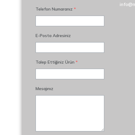
info@
Telefon Numaranız
*
E-Posta Adresiniz
Talep Ettiğiniz Ürün
*
Mesajınız