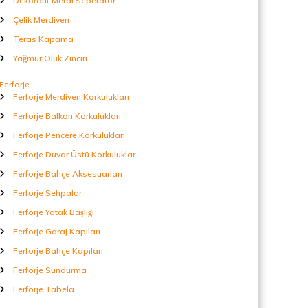
Dekoratif Metal Seperatör
Çelik Merdiven
Teras Kapama
Yağmur Oluk Zinciri
Ferforje
Ferforje Merdiven Korkulukları
Ferforje Balkon Korkulukları
Ferforje Pencere Korkulukları
Ferforje Duvar Üstü Korkuluklar
Ferforje Bahçe Aksesuarları
Ferforje Sehpalar
Ferforje Yatak Başlığı
Ferforje Garaj Kapıları
Ferforje Bahçe Kapıları
Ferforje Sundurma
Ferforje Tabela