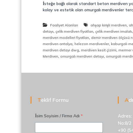
d
İsteğe bağlı olarak standart beton merdiven y
i
kolay ve estetik olan omurgalı merdivenler terc
v
e
,
Faaliyet Alanları
ahşap kirişli merdiven
ah
n
,
,
detayı
çelik merdiven fiyatları
çelik merdiven imalatı
,
,
merdiven modelleri fiyatları
demir merdiven ölçüsü na
M
,
,
merdiven antalya
helezon merdivenler
kaburgalı m
e
,
,
merdiven detayı dwg
merdiven kesit çizimi
mermer 
t
,
,
Merdiven
omurgalı merdiven detayı
omurgalı merdiv
a
l
S
e
p
e
r
Teklif Formu
A
a
t
ö
İsim Soyisim / Firma Adı
*
Adres:
r
No:8/2
+90 (5