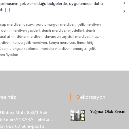
apılmasının çok zor olduğu bölgelerde, uygulanması daha
ih […]
,
,
şap merdiven detayı
boru omurgalı merdiven
çelik merdiven
,
,
,
demir merdiven çeşitleri
demir merdiven modelleri
demir
,
,
,
sıl alınır
döner merdiven
duvardan taşiyicili merdiven
hazır
,
,
,
erdiven
konya çelik merdiven
konya merdiven
limon kiriş
,
,
üzerine ahşap kaplama
moduler merdiven
omurgalı çelik
en fiyatları
dresimiz
Dekorasyon
Yağmur Oluk Zinciri
 Ulubey Mah. 858/1 Sok.
 Siteler/ANKARA Telefon:
43) 662 62 66 e-posta: