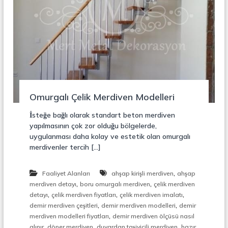
r
o
ü
n
k
s
i
y
o
n
,
Ç
Omurgalı Çelik Merdiven Modelleri
e
l
i
İsteğe bağlı olarak standart beton merdiven
k
yapılmasının çok zor olduğu bölgelerde,
M
uygulanması daha kolay ve estetik olan omurgalı
e
merdivenler tercih […]
r
d
i
,
Faaliyet Alanları
ahşap kirişli merdiven
ahşap
v
,
,
merdiven detayı
boru omurgalı merdiven
çelik merdiven
e
,
,
,
detayı
çelik merdiven fiyatları
çelik merdiven imalatı
n
,
,
,
demir merdiven çeşitleri
demir merdiven modelleri
demir
M
,
merdiven modelleri fiyatları
demir merdiven ölçüsü nasıl
e
,
,
,
alınır
döner merdiven
duvardan taşiyicili merdiven
hazır