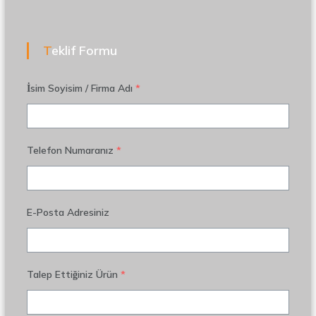
Teklif Formu
İsim Soyisim / Firma Adı
*
Telefon Numaranız
*
E-Posta Adresiniz
Talep Ettiğiniz Ürün
*