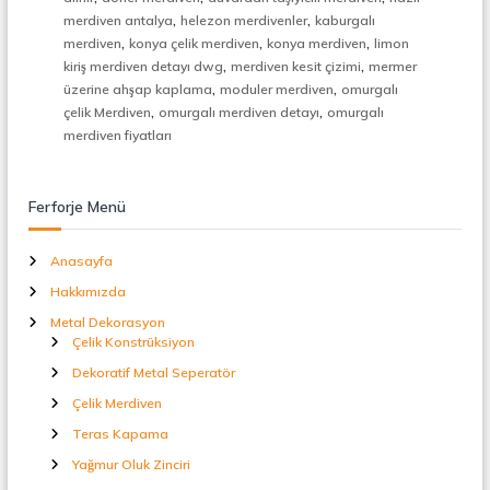
t
,
,
merdiven antalya
helezon merdivenler
kaburgalı
a
,
,
,
merdiven
konya çelik merdiven
konya merdiven
limon
l
,
,
kiriş merdiven detayı dwg
merdiven kesit çizimi
mermer
S
,
,
e
üzerine ahşap kaplama
moduler merdiven
omurgalı
p
,
,
çelik Merdiven
omurgalı merdiven detayı
omurgalı
e
merdiven fiyatları
r
a
t
Ferforje Menü
ö
r
Anasayfa
Hakkımızda
Metal Dekorasyon
Çelik Konstrüksiyon
Dekoratif Metal Seperatör
Çelik Merdiven
Teras Kapama
Yağmur Oluk Zinciri