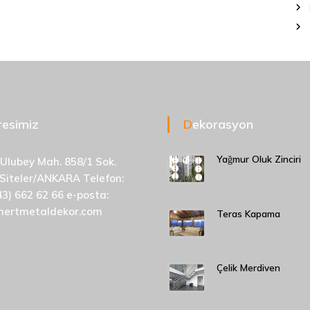
dresimiz
Dekorasyon
Yağmur Oluk Zinciri
 Ulubey Mah. 858/1 Sok.
 Siteler/ANKARA Telefon:
43) 662 62 66 e-posta:
mertmetaldekor.com
Teras Kapama
Çelik Merdiven