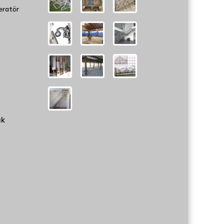
eratör
uk