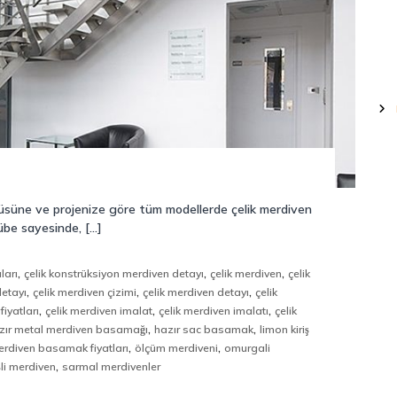
çüsüne ve projenize göre tüm modellerde çelik merdiven
rübe sayesinde, […]
,
,
,
ları
çelik konstrüksiyon merdiven detayı
çelik merdiven
çelik
,
,
,
etayı
çelik merdiven çizimi
çelik merdiven detayı
çelik
,
,
,
fiyatları
çelik merdiven imalat
çelik merdiven imalatı
çelik
,
,
zır metal merdiven basamağı
hazır sac basamak
limon kiriş
,
,
rdiven basamak fiyatları
ölçüm merdiveni
omurgali
,
şli merdiven
sarmal merdivenler