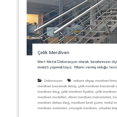
o
y
n
o
s
n
t
r
ü
k
s
i
Çelik Merdiven
y
o
Mert Metal Dekorasyon olarak, binalarınızın öl
n
imalatı yapmaktayız. Yılların vermiş olduğu tec
,
Ç
e
Dekorasyon
ankara ahşap merdiven firma
l
,
merdiven basamak detay
çelik merdiven basamak d
i
,
,
merdiven dwg
çelik merdiven fiyatlar
çelik merdiven 
k
,
,
merdiven modelleri
döner merdiven malzemeleri
ha
M
,
,
merdiven detayı dwg
merdiven kesit çizimi
metal me
e
,
,
merdiven sistemleri
omurgalı merdiven
ortadan kiri
r