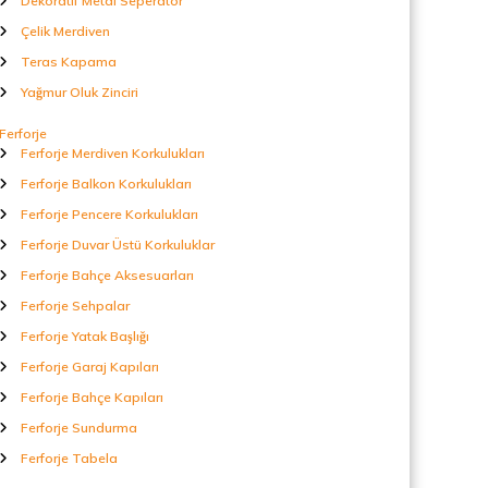
Dekoratif Metal Seperatör
Çelik Merdiven
Teras Kapama
Yağmur Oluk Zinciri
Ferforje
Ferforje Merdiven Korkulukları
Ferforje Balkon Korkulukları
Ferforje Pencere Korkulukları
Ferforje Duvar Üstü Korkuluklar
Ferforje Bahçe Aksesuarları
Ferforje Sehpalar
Ferforje Yatak Başlığı
Ferforje Garaj Kapıları
Ferforje Bahçe Kapıları
Ferforje Sundurma
Ferforje Tabela