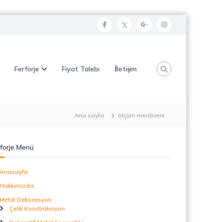
f
t
g
i
a
w
o
n
c
i
o
s
Ferforje
Fiyat Talebi
İletişim
e
t
g
t
b
t
l
a
o
e
e
g
o
r
p
r
Ana sayfa
ölçüm merdiveni
k
l
a
u
m
forje Menü
s
Anasayfa
Hakkımızda
Metal Dekorasyon
Çelik Konstrüksiyon