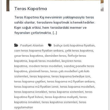
r
o
ü
Teras Kapatma
n
k
s
Teras Kapatma Kış mevsiminin yaklaşmasıyla teras
i
sahibi olanlar, teraslarını kapatmak istemektedirler.
y
Kışın soğuk etkisi, hem teraslardaki mermer ve
o
fayansları çatlatmakta, […]
n
,
Ç
,
Faaliyet Alanları
bahçe üstü kapatma fiyatları
e
,
,
l
cam teras kapama fiyatları ankara
çelik teras kapatma
i
,
,
çınar teras kapatma
demirden teras
ferforje teras
k
,
,
kapatma
kapalı teras modelleri
keçiören teras
M
,
,
kapatma
modern teras modelleri
sandviç panelle teras
e
,
,
kapatma
şömineli teras
teras çatı modelleri çatı katı
r
,
,
,
sistemleri
teras kapama
teras kapama belediye izni
d
,
,
i
teras kapama çeşitleri
teras kapama m2 fiyatları ankara
v
,
,
teras kapama m2 fiyatları izmir
teras kapama modelleri
e
,
,
teras kapama örnekleri
teras kapama sistemleri
teras
n
,
,
kapatma fiyat listesi
teras kapatma maliyeti
teras
,
,
,
kapatma örnekleri
teras kapatma sistemleri
teras
M
uygulamaları
e