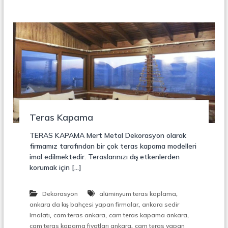
t
a
l
S
e
p
e
r
a
t
ö
r
Teras Kapama
TERAS KAPAMA Mert Metal Dekorasyon olarak
firmamız tarafından bir çok teras kapama modelleri
imal edilmektedir. Teraslarınızı dış etkenlerden
korumak için […]
,
Dekorasyon
alüminyum teras kaplama
,
ankara da kış bahçesi yapan firmalar
ankara sedir
,
,
,
imalatı
cam teras ankara
cam teras kapama ankara
,
cam teras kapama fiyatları ankara
cam teras yapan