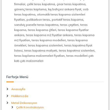
,
,
,
firmalar
çelik teras kapatma
çınar teras kapatma
,
,
gönenç teras kaplama
kış bahçesi ankara fiyat
osb
,
teras kapatma
otomatik teras kapama sistemleri
,
,
,
fiyatları
polikarbon teras
portatif teras kapama
,
,
sandviç panelle teras kapatma
teras çeşitleri
teras
,
,
kapama
teras kapama çitleri
teras kapama fiyatlar
,
,
ankara
teras kapama m2 fiyatlar ankara
teras kapama
,
,
m2 fiyatları
teras kapama modelleri
teras kapama
,
,
örnekleri
teras kapama sistemleri
teras kapatma fiyat
,
,
,
listesi
teras kapatma maliyeti
teras kapatma sistemleri
,
teras kaplama malzemeleri fiyatları
teras modelleri çatı
katı çatı malzemeleri
Ferforje Menü
Anasayfa
Hakkımızda
Metal Dekorasyon
Çelik Konstrüksiyon