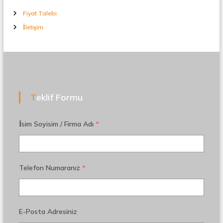
Fiyat Talebi
İletişim
Teklif Formu
İsim Soyisim / Firma Adı
*
Telefon Numaranız
*
E-Posta Adresiniz