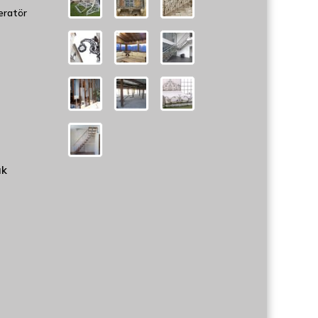
eratör
uk