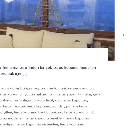
irmamız tarafından bir çok teras kapama modelleri
korumak için […]
,
,
nkara da kış bahçesi yapan firmalar
ankara sedir imalatı
,
,
eras kapama fiyatları ankara
cam teras yapan firmalar
çelik
,
,
,
kaplama
kış bahçesi ankara fiyat
osb teras kapatma
,
,
n teras
portatif teras kapama
sandviç panelle teras
,
,
 çitleri
teras kapama fiyatlar ankara
teras kapama m2
,
,
pama modelleri
teras kapama örnekleri
teras kapama
,
,
 maliyeti
teras kapatma sistemleri
teras kaplama