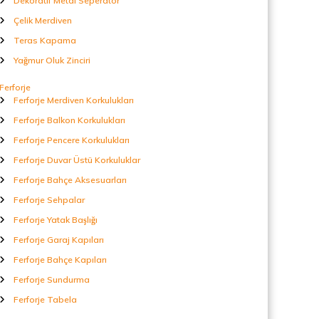
Dekoratif Metal Seperatör
Çelik Merdiven
Teras Kapama
Yağmur Oluk Zinciri
Ferforje
Ferforje Merdiven Korkulukları
Ferforje Balkon Korkulukları
Ferforje Pencere Korkulukları
Ferforje Duvar Üstü Korkuluklar
Ferforje Bahçe Aksesuarları
Ferforje Sehpalar
Ferforje Yatak Başlığı
Ferforje Garaj Kapıları
Ferforje Bahçe Kapıları
Ferforje Sundurma
Ferforje Tabela