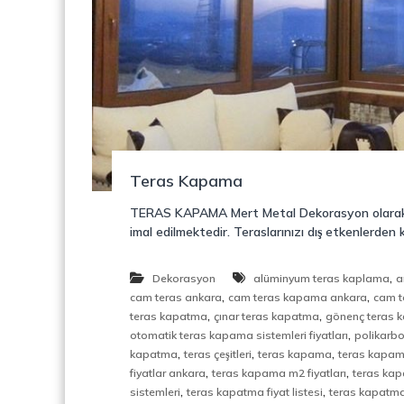
o
y
n
o
s
n
t
r
ü
k
s
i
Teras Kapama
y
o
TERAS KAPAMA Mert Metal Dekorasyon olarak f
n
imal edilmektedir. Teraslarınızı dış etkenlerden 
,
Ç
e
,
Dekorasyon
alüminyum teras kaplama
a
l
,
,
cam teras ankara
cam teras kapama ankara
cam t
i
,
,
teras kapatma
çınar teras kapatma
gönenç teras 
k
,
otomatik teras kapama sistemleri fiyatları
polikarbo
M
,
,
,
kapatma
teras çeşitleri
teras kapama
teras kapama
e
,
,
fiyatlar ankara
teras kapama m2 fiyatları
teras ka
r
,
,
sistemleri
teras kapatma fiyat listesi
teras kapatma