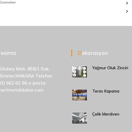
alzemeleri
dresimiz
Dekorasyon
Yağmur Oluk Zinciri
 Ulubey Mah. 858/1 Sok.
 Siteler/ANKARA Telefon:
43) 662 62 66 e-posta:
mertmetaldekor.com
Teras Kapama
Çelik Merdiven