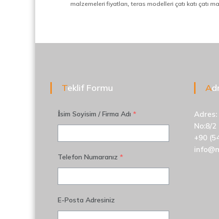
d
,
malzemeleri fiyatları
teras modelleri çatı katı çatı m
i
v
e
n
,
M
e
t
Teklif Formu
A
a
l
İsim Soyisim / Firma Adı
*
Adres:
S
e
No:8/2
p
+90 (5
e
info@
r
Telefon Numaranız
*
a
t
ö
r
E-Posta Adresiniz