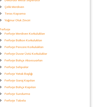
Dekoratif Metal Seperatör
Çelik Merdiven
Teras Kapama
Yağmur Oluk Zinciri
Ferforje
Ferforje Merdiven Korkulukları
Ferforje Balkon Korkulukları
Ferforje Pencere Korkulukları
Ferforje Duvar Üstü Korkuluklar
Ferforje Bahçe Aksesuarları
Ferforje Sehpalar
Ferforje Yatak Başlığı
Ferforje Garaj Kapıları
Ferforje Bahçe Kapıları
Ferforje Sundurma
Ferforje Tabela