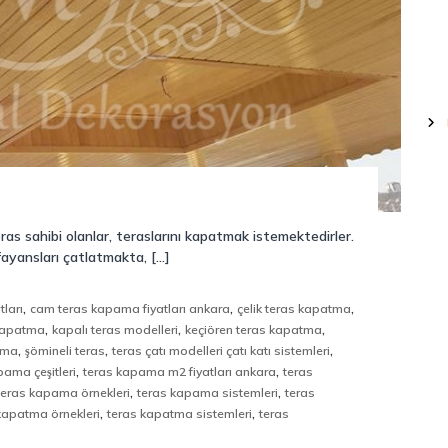
s sahibi olanlar, teraslarını kapatmak istemektedirler.
fayansları çatlatmakta, […]
,
,
,
ları
cam teras kapama fiyatları ankara
çelik teras kapatma
,
,
,
 kapatma
kapalı teras modelleri
keçiören teras kapatma
,
,
,
tma
şömineli teras
teras çatı modelleri çatı katı sistemleri
,
,
pama çeşitleri
teras kapama m2 fiyatları ankara
teras
,
,
teras kapama örnekleri
teras kapama sistemleri
teras
,
,
kapatma örnekleri
teras kapatma sistemleri
teras