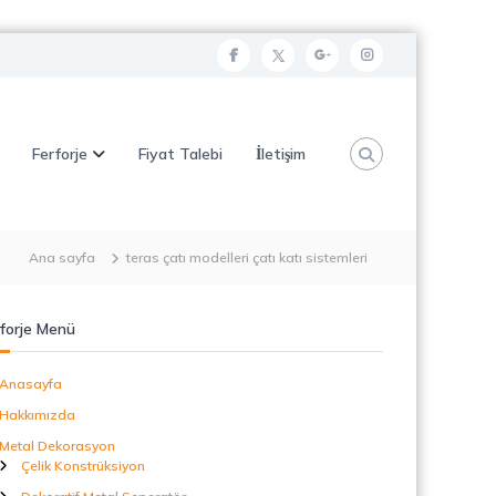
f
t
g
i
a
w
o
n
c
i
o
s
Ferforje
Fiyat Talebi
İletişim
e
t
g
t
b
t
l
a
o
e
e
g
o
r
p
r
Ana sayfa
teras çatı modelleri çatı katı sistemleri
k
l
a
u
m
forje Menü
s
Anasayfa
Hakkımızda
Metal Dekorasyon
Çelik Konstrüksiyon