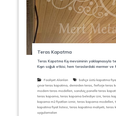
o
y
n
o
s
n
t
r
ü
k
s
i
Teras Kapatma
y
o
Teras Kapatma Kış mevsiminin yaklaşmasıyla tera
n
Kışın soğuk etkisi, hem teraslardaki mermer ve 
,
Ç
e
Faaliyet Alanları
bahçe üstü kapatma fiyat
l
,
,
çınar teras kapatma
demirden teras
ferforje teras
i
,
modern teras modelleri
sandviç panelle teras kapa
k
,
,
teras kapama
teras kapama belediye izni
teras ka
M
,
,
kapama m2 fiyatları izmir
teras kapama modelleri
e
,
,
kapatma fiyat listesi
teras kapatma maliyeti
teras 
r
uygulamaları