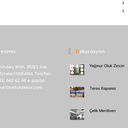
dresimiz
Dekorasyon
Yağmur Oluk Zinciri
 Ulubey Mah. 858/1 Sok.
 Siteler/ANKARA Telefon:
43) 662 62 66 e-posta:
mertmetaldekor.com
Teras Kapama
Çelik Merdiven