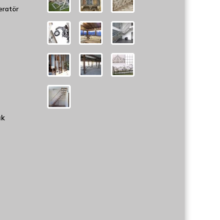
eratör
uk