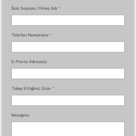
İsim Soyisim / Firma Adı
*
Telefon Numaranız
*
E-Posta Adresiniz
Talep Ettiğiniz Ürün
*
Mesajınız