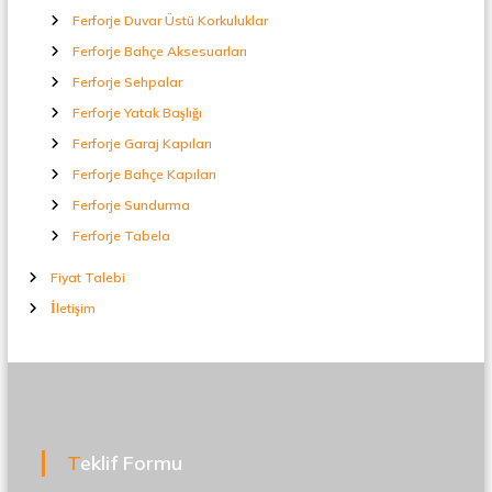
Ferforje Duvar Üstü Korkuluklar
Ferforje Bahçe Aksesuarları
Ferforje Sehpalar
Ferforje Yatak Başlığı
Ferforje Garaj Kapıları
Ferforje Bahçe Kapıları
Ferforje Sundurma
Ferforje Tabela
Fiyat Talebi
İletişim
Teklif Formu