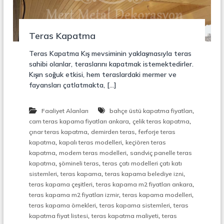
r
o
ü
n
k
s
Teras Kapatma
i
y
Teras Kapatma Kış mevsiminin yaklaşmasıyla teras
o
sahibi olanlar, teraslarını kapatmak istemektedirler.
n
Kışın soğuk etkisi, hem teraslardaki mermer ve
,
fayansları çatlatmakta, […]
Ç
e
l
,
Faaliyet Alanları
bahçe üstü kapatma fiyatları
i
,
,
k
cam teras kapama fiyatları ankara
çelik teras kapatma
M
,
,
çınar teras kapatma
demirden teras
ferforje teras
e
,
,
kapatma
kapalı teras modelleri
keçiören teras
r
,
,
kapatma
modern teras modelleri
sandviç panelle teras
d
,
,
kapatma
şömineli teras
teras çatı modelleri çatı katı
i
,
,
,
sistemleri
teras kapama
teras kapama belediye izni
v
,
,
e
teras kapama çeşitleri
teras kapama m2 fiyatları ankara
n
,
,
teras kapama m2 fiyatları izmir
teras kapama modelleri
,
,
,
teras kapama örnekleri
teras kapama sistemleri
teras
M
,
,
kapatma fiyat listesi
teras kapatma maliyeti
teras
e