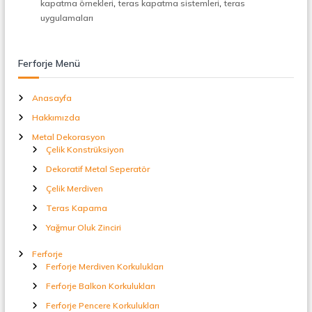
,
,
kapatma örnekleri
teras kapatma sistemleri
teras
t
uygulamaları
a
l
S
e
Ferforje Menü
p
e
r
Anasayfa
a
Hakkımızda
t
ö
Metal Dekorasyon
r
Çelik Konstrüksiyon
Dekoratif Metal Seperatör
Çelik Merdiven
Teras Kapama
Yağmur Oluk Zinciri
Ferforje
Ferforje Merdiven Korkulukları
Ferforje Balkon Korkulukları
Ferforje Pencere Korkulukları