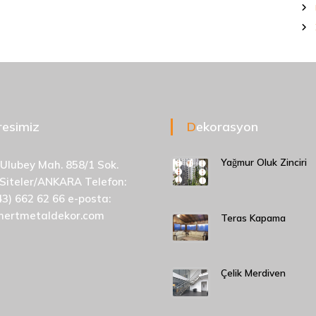
dresimiz
Dekorasyon
Yağmur Oluk Zinciri
 Ulubey Mah. 858/1 Sok.
 Siteler/ANKARA Telefon:
43) 662 62 66 e-posta:
mertmetaldekor.com
Teras Kapama
Çelik Merdiven