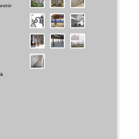
eratör
uk