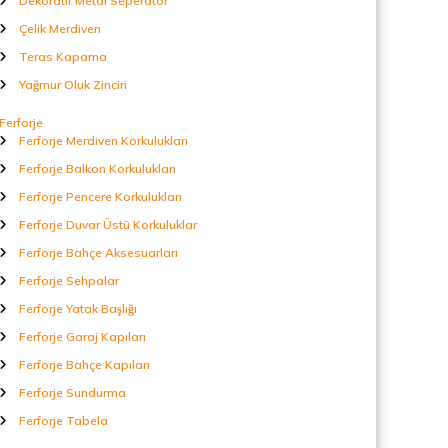
Dekoratif Metal Seperatör
Çelik Merdiven
Teras Kapama
Yağmur Oluk Zinciri
Ferforje
Ferforje Merdiven Korkulukları
Ferforje Balkon Korkulukları
Ferforje Pencere Korkulukları
Ferforje Duvar Üstü Korkuluklar
Ferforje Bahçe Aksesuarları
Ferforje Sehpalar
Ferforje Yatak Başlığı
Ferforje Garaj Kapıları
Ferforje Bahçe Kapıları
Ferforje Sundurma
Ferforje Tabela