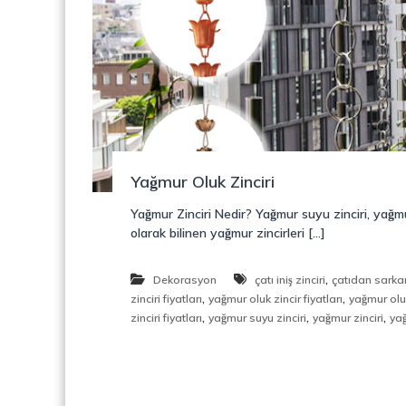
o
y
n
o
s
n
t
r
ü
k
s
i
Yağmur Oluk Zinciri
y
o
Yağmur Zinciri Nedir? Yağmur suyu zinciri, yağmur 
n
olarak bilinen yağmur zincirleri […]
,
Ç
e
,
Dekorasyon
çatı iniş zinciri
çatıdan sarkan
l
,
,
zinciri fiyatları
yağmur oluk zincir fiyatları
yağmur oluk
i
,
,
,
zinciri fiyatları
yağmur suyu zinciri
yağmur zinciri
yağ
k
M
e
r