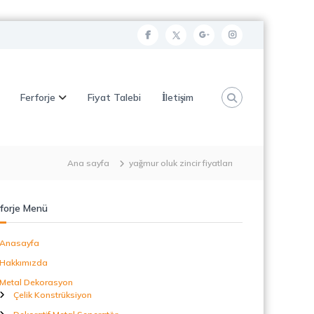
f
t
g
i
a
w
o
n
c
i
o
s
Ferforje
Fiyat Talebi
İletişim
e
t
g
t
b
t
l
a
o
e
e
g
o
r
p
r
Ana sayfa
yağmur oluk zincir fiyatları
k
l
a
u
m
forje Menü
s
Anasayfa
Hakkımızda
Metal Dekorasyon
Çelik Konstrüksiyon