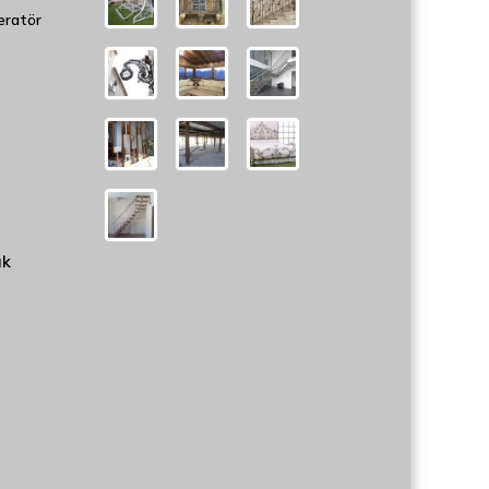
eratör
uk