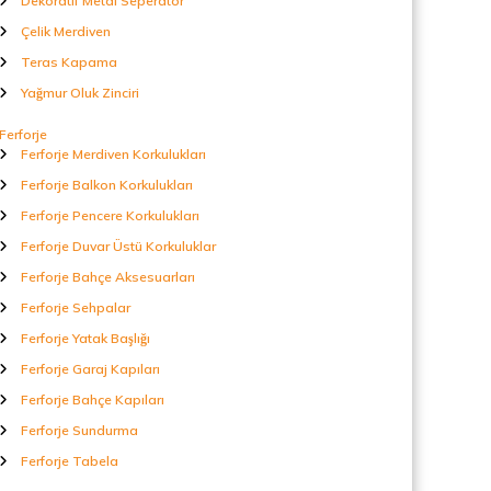
Dekoratif Metal Seperatör
Çelik Merdiven
Teras Kapama
Yağmur Oluk Zinciri
Ferforje
Ferforje Merdiven Korkulukları
Ferforje Balkon Korkulukları
Ferforje Pencere Korkulukları
Ferforje Duvar Üstü Korkuluklar
Ferforje Bahçe Aksesuarları
Ferforje Sehpalar
Ferforje Yatak Başlığı
Ferforje Garaj Kapıları
Ferforje Bahçe Kapıları
Ferforje Sundurma
Ferforje Tabela