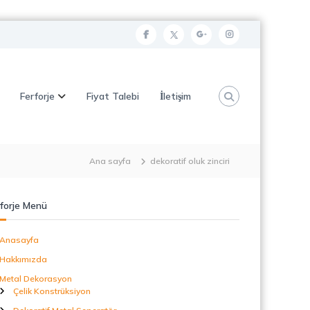
f
t
g
i
a
w
o
n
c
i
o
s
Ferforje
Fiyat Talebi
İletişim
e
t
g
t
b
t
l
a
o
e
e
g
o
r
p
r
Ana sayfa
dekoratif oluk zinciri
k
l
a
u
m
forje Menü
s
Anasayfa
Hakkımızda
Metal Dekorasyon
Çelik Konstrüksiyon