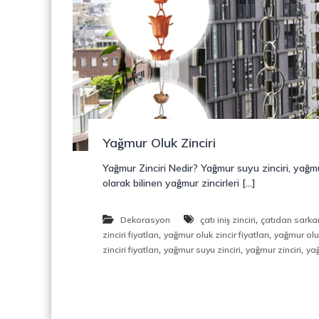
o
y
n
o
s
n
t
r
ü
k
s
i
Yağmur Oluk Zinciri
y
o
Yağmur Zinciri Nedir? Yağmur suyu zinciri, yağmur 
n
olarak bilinen yağmur zincirleri […]
,
Ç
e
,
Dekorasyon
çatı iniş zinciri
çatıdan sarkan
l
,
,
zinciri fiyatları
yağmur oluk zincir fiyatları
yağmur oluk
i
,
,
,
zinciri fiyatları
yağmur suyu zinciri
yağmur zinciri
yağ
k
M
e
r