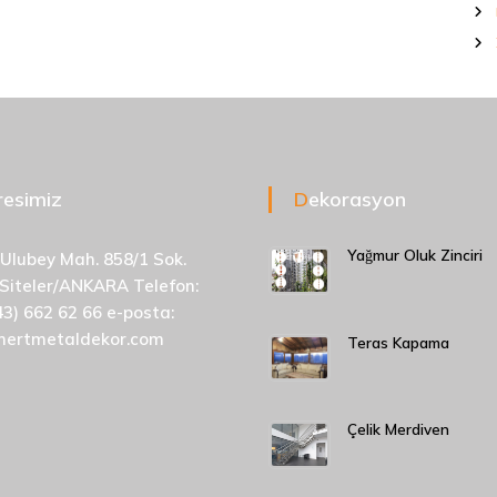
dresimiz
Dekorasyon
Yağmur Oluk Zinciri
 Ulubey Mah. 858/1 Sok.
 Siteler/ANKARA Telefon:
43) 662 62 66 e-posta:
mertmetaldekor.com
Teras Kapama
Çelik Merdiven