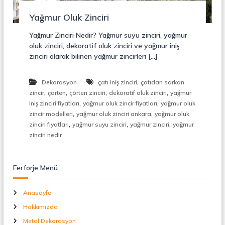
r
o
ü
Yağmur Oluk Zinciri
n
k
s
Yağmur Zinciri Nedir? Yağmur suyu zinciri, yağmur
i
oluk zinciri, dekoratif oluk zinciri ve yağmur iniş
y
zinciri olarak bilinen yağmur zincirleri […]
o
n
,
,
Dekorasyon
çatı iniş zinciri
çatıdan sarkan
Ç
,
,
,
,
zincir
çörten
çörten zinciri
dekoratif oluk zinciri
yağmur
e
,
,
l
iniş zinciri fiyatları
yağmur oluk zincir fiyatları
yağmur oluk
i
,
,
zincir modelleri
yağmur oluk zinciri ankara
yağmur oluk
k
,
,
,
zinciri fiyatları
yağmur suyu zinciri
yağmur zinciri
yağmur
M
zinciri nedir
e
r
d
i
Ferforje Menü
v
e
Anasayfa
n
,
Hakkımızda
M
e
Metal Dekorasyon