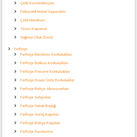
t
Çelik Konstrüksiyon
a
Dekoratif Metal Seperatör
l
S
Çelik Merdiven
e
Teras Kapama
p
e
Yağmur Oluk Zinciri
r
a
Ferforje
t
Ferforje Merdiven Korkulukları
ö
Ferforje Balkon Korkulukları
r
Ferforje Pencere Korkulukları
Ferforje Duvar Üstü Korkuluklar
Ferforje Bahçe Aksesuarları
Ferforje Sehpalar
Ferforje Yatak Başlığı
Ferforje Garaj Kapıları
Ferforje Bahçe Kapıları
Ferforje Sundurma