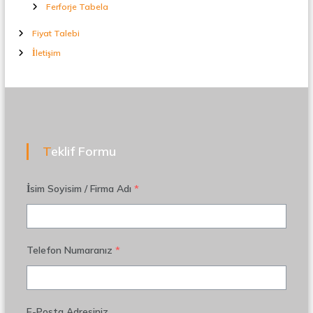
Ferforje Tabela
Fiyat Talebi
İletişim
Teklif Formu
İsim Soyisim / Firma Adı
*
Telefon Numaranız
*
E-Posta Adresiniz