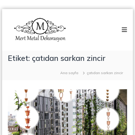
İ
M
ç
T
e
e
e
r
r
r
a
i
t
s
ğ
K
M
e
a
e
g
Etiket:
çatıdan sarkan zincir
p
t
a
e
m
a
ç
a
Ana sayfa
çatıdan sarkan zincir
l
,
D
Ç
e
e
l
k
i
o
k
K
r
o
a
n
s
s
t
y