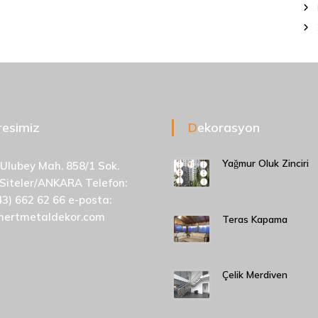
dresimiz
Dekorasyon
Yağmur Oluk Zinciri
 Ulubey Mah. 858/1 Sok.
 Siteler/ANKARA Telefon:
43) 662 62 66 e-posta:
mertmetaldekor.com
Teras Kapama
Çelik Merdiven