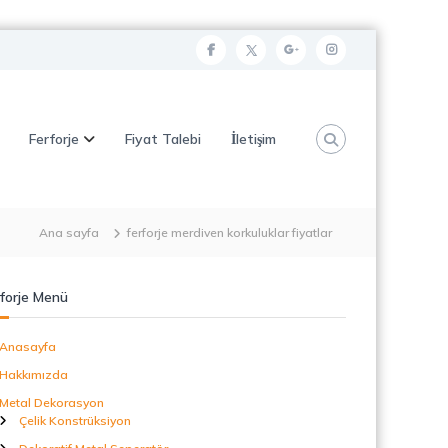
f
t
g
i
a
w
o
n
c
i
o
s
Ferforje
Fiyat Talebi
İletişim
e
t
g
t
b
t
l
a
o
e
e
g
o
r
p
r
Ana sayfa
ferforje merdiven korkuluklar fiyatlar
k
l
a
u
m
forje Menü
s
Anasayfa
Hakkımızda
Metal Dekorasyon
Çelik Konstrüksiyon