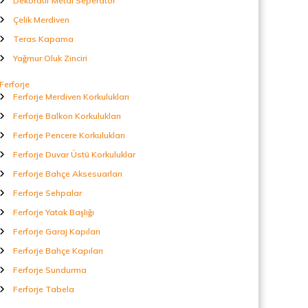
Dekoratif Metal Seperatör
Çelik Merdiven
Teras Kapama
Yağmur Oluk Zinciri
Ferforje
Ferforje Merdiven Korkulukları
Ferforje Balkon Korkulukları
Ferforje Pencere Korkulukları
Ferforje Duvar Üstü Korkuluklar
Ferforje Bahçe Aksesuarları
Ferforje Sehpalar
Ferforje Yatak Başlığı
Ferforje Garaj Kapıları
Ferforje Bahçe Kapıları
Ferforje Sundurma
Ferforje Tabela