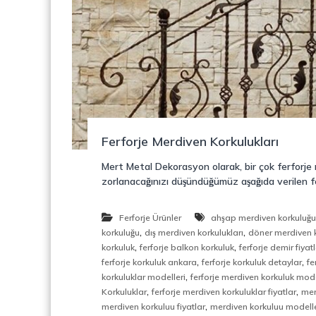
o
y
n
o
s
n
t
r
ü
k
s
i
Ferforje Merdiven Korkulukları
y
o
Mert Metal Dekorasyon olarak, bir çok ferforj
n
zorlanacağınızı düşündüğümüz aşağıda verilen fe
,
Ç
e
Ferforje Ürünler
ahşap merdiven korkuluğ
l
,
,
korkuluğu
dış merdiven korkulukları
döner merdiven k
i
,
,
korkuluk
ferforje balkon korkuluk
ferforje demir fiyatl
k
,
,
ferforje korkuluk ankara
ferforje korkuluk detaylar
fe
M
,
korkuluklar modelleri
ferforje merdiven korkuluk mode
e
,
,
Korkuluklar
ferforje merdiven korkuluklar fiyatlar
mer
r
,
merdiven korkuluu fiyatlar
merdiven korkuluu modelle