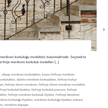
e merdiven korkuluğu modelimiz bulunmaktadır. Seçmekte
rforje merdiven korkuluk modelleri […]
,
,
u
ahşap merdiven korkulukları
beyaz ferforje merdiven
,
,
orkulukları
dublex merdiven korkulukları
ferforje bahçe
,
,
,
arı
ferforje demir merdiven
ferforje döner merdiven modelleri
,
,
rforje korkuluk fiyatları
ferforje korkuluk pencere
ferforje
,
,
lleri
ferforje merdiven korkuluk ölçüleri
Ferforje Merdiven
,
,
diven korkuluğu fiyatları
merdiven korkuluğu fiyatları ankara
,
ri
merdiven küpeşte