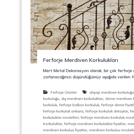
o
y
n
o
s
n
t
r
ü
k
s
i
Ferforje Merdiven Korkulukları
y
o
Mert Metal Dekorasyon olarak, bir çok ferforj
n
zorlanacağınızı düşündüğümüz aşağıda verilen fe
,
Ç
e
Ferforje Ürünler
ahşap merdiven korkuluğ
l
,
,
korkuluğu
dış merdiven korkulukları
döner merdiven k
i
,
,
korkuluk
ferforje balkon korkuluk
ferforje demir fiyatl
k
,
,
ferforje korkuluk ankara
ferforje korkuluk detaylar
fe
M
,
korkuluklar modelleri
ferforje merdiven korkuluk mode
e
,
,
Korkuluklar
ferforje merdiven korkuluklar fiyatlar
mer
r
,
merdiven korkuluu fiyatlar
merdiven korkuluu modelle