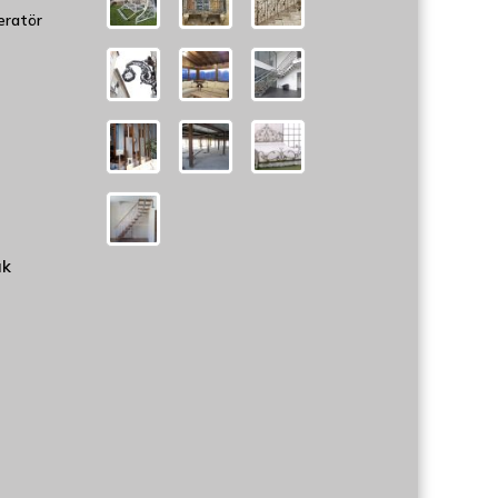
eratör
uk