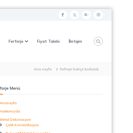
f
t
g
i
a
w
o
n
c
i
o
s
Ferforje
Fiyat Talebi
İletişim
e
t
g
t
b
t
l
a
o
e
e
g
o
r
p
r
Ana sayfa
ferforje bahçe korkuluk
k
l
a
u
m
forje Menü
s
Anasayfa
Hakkımızda
Metal Dekorasyon
Çelik Konstrüksiyon