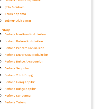
Dekoratif Metal Seperatör
Çelik Merdiven
Teras Kapama
Yağmur Oluk Zinciri
Ferforje
Ferforje Merdiven Korkulukları
Ferforje Balkon Korkulukları
Ferforje Pencere Korkulukları
Ferforje Duvar Üstü Korkuluklar
Ferforje Bahçe Aksesuarları
Ferforje Sehpalar
Ferforje Yatak Başlığı
Ferforje Garaj Kapıları
Ferforje Bahçe Kapıları
Ferforje Sundurma
Ferforje Tabela