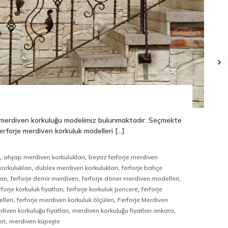
e merdiven korkuluğu modelimiz bulunmaktadır. Seçmekte
rforje merdiven korkuluk modelleri […]
,
,
u
ahşap merdiven korkulukları
beyaz ferforje merdiven
,
,
orkulukları
dublex merdiven korkulukları
ferforje bahçe
,
,
,
arı
ferforje demir merdiven
ferforje döner merdiven modelleri
,
,
rforje korkuluk fiyatları
ferforje korkuluk pencere
ferforje
,
,
lleri
ferforje merdiven korkuluk ölçüleri
Ferforje Merdiven
,
,
diven korkuluğu fiyatları
merdiven korkuluğu fiyatları ankara
,
ri
merdiven küpeşte