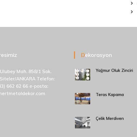
dresimiz
Dekorasyon
Yağmur Oluk Zinciri
 Ulubey Mah. 858/1 Sok.
 Siteler/ANKARA Telefon:
43) 662 62 66 e-posta:
mertmetaldekor.com
Teras Kapama
Çelik Merdiven