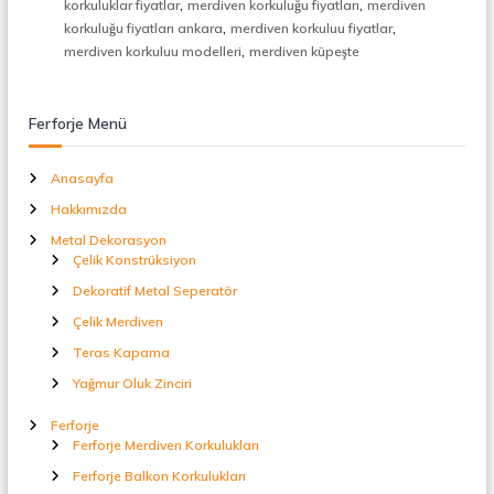
,
,
korkuluklar fiyatlar
merdiven korkuluğu fiyatları
merdiven
t
,
,
korkuluğu fiyatları ankara
merdiven korkuluu fiyatlar
a
,
l
merdiven korkuluu modelleri
merdiven küpeşte
S
e
p
Ferforje Menü
e
r
a
Anasayfa
t
ö
Hakkımızda
r
Metal Dekorasyon
Çelik Konstrüksiyon
Dekoratif Metal Seperatör
Çelik Merdiven
Teras Kapama
Yağmur Oluk Zinciri
Ferforje
Ferforje Merdiven Korkulukları
Ferforje Balkon Korkulukları