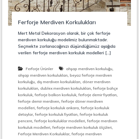
r
o
ü
n
k
s
Ferforje Merdiven Korkulukları
i
y
Mert Metal Dekorasyon olarak, bir çok ferforje
o
merdiven korkuluğu modelimiz bulunmaktadır.
n
Seçmekte zorlanacağınızı düşündüğümüz aşağıda
,
verilen ferforje merdiven korkuluk modelleri […]
Ç
e
l
,
Ferforje Ürünler
ahşap merdiven korkuluğu
i
,
k
ahşap merdiven korkulukları
beyaz ferforje merdiven
M
,
,
korkuluğu
dış merdiven korkulukları
döner merdiven
e
,
,
korkulukları
dublex merdiven korkulukları
ferforje bahçe
r
,
,
,
korkuluk
ferforje balkon korkuluk
ferforje demir fiyatları
d
,
ferforje demir merdiven
ferforje döner merdiven
i
,
,
modelleri
ferforje korkuluk ankara
ferforje korkuluk
v
,
,
e
detaylar
ferforje korkuluk fiyatları
ferforje korkuluk
n
,
,
pencere
ferforje korkuluklar modelleri
ferforje merdiven
,
,
,
korkuluk modelleri
ferforje merdiven korkuluk ölçüleri
M
,
Ferforje Merdiven Korkuluklar
ferforje merdiven
e