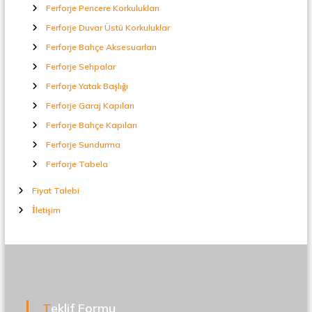
Ferforje Pencere Korkulukları
Ferforje Duvar Üstü Korkuluklar
Ferforje Bahçe Aksesuarları
Ferforje Sehpalar
Ferforje Yatak Başlığı
Ferforje Garaj Kapıları
Ferforje Bahçe Kapıları
Ferforje Sundurma
Ferforje Tabela
Fiyat Talebi
İletişim
Teklif Formu