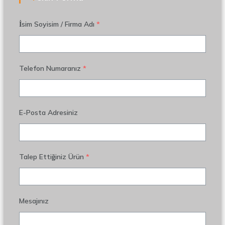
İsim Soyisim / Firma Adı
*
Telefon Numaranız
*
E-Posta Adresiniz
Talep Ettiğiniz Ürün
*
Mesajınız