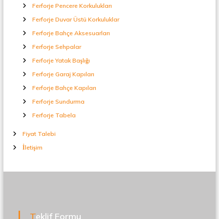
Ferforje Pencere Korkulukları
Ferforje Duvar Üstü Korkuluklar
Ferforje Bahçe Aksesuarları
Ferforje Sehpalar
Ferforje Yatak Başlığı
Ferforje Garaj Kapıları
Ferforje Bahçe Kapıları
Ferforje Sundurma
Ferforje Tabela
Fiyat Talebi
İletişim
Teklif Formu