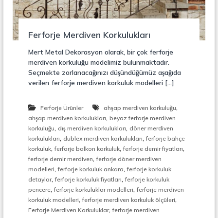
r
o
ü
n
k
s
Ferforje Merdiven Korkulukları
i
y
Mert Metal Dekorasyon olarak, bir çok ferforje
o
merdiven korkuluğu modelimiz bulunmaktadır.
n
Seçmekte zorlanacağınızı düşündüğümüz aşağıda
,
verilen ferforje merdiven korkuluk modelleri […]
Ç
e
l
,
Ferforje Ürünler
ahşap merdiven korkuluğu
i
,
k
ahşap merdiven korkulukları
beyaz ferforje merdiven
M
,
,
korkuluğu
dış merdiven korkulukları
döner merdiven
e
,
,
korkulukları
dublex merdiven korkulukları
ferforje bahçe
r
,
,
,
korkuluk
ferforje balkon korkuluk
ferforje demir fiyatları
d
,
ferforje demir merdiven
ferforje döner merdiven
i
,
,
modelleri
ferforje korkuluk ankara
ferforje korkuluk
v
,
,
e
detaylar
ferforje korkuluk fiyatları
ferforje korkuluk
n
,
,
pencere
ferforje korkuluklar modelleri
ferforje merdiven
,
,
,
korkuluk modelleri
ferforje merdiven korkuluk ölçüleri
M
,
Ferforje Merdiven Korkuluklar
ferforje merdiven
e