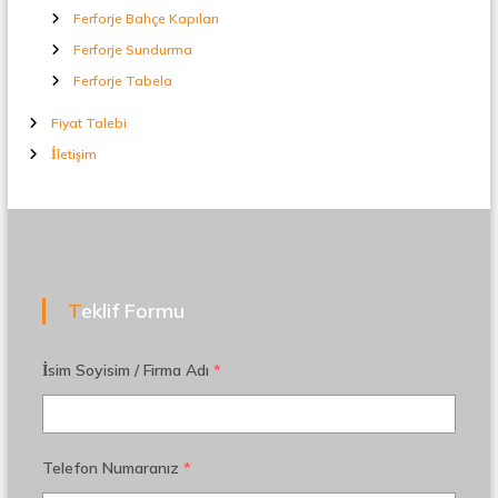
Ferforje Bahçe Kapıları
Ferforje Sundurma
Ferforje Tabela
Fiyat Talebi
İletişim
Teklif Formu
İsim Soyisim / Firma Adı
*
Telefon Numaranız
*