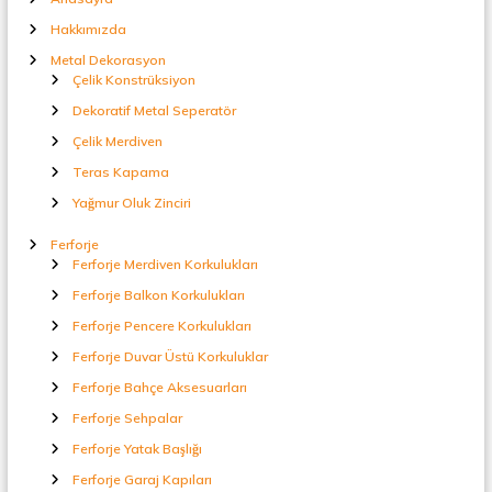
t
Hakkımızda
a
l
Metal Dekorasyon
S
Çelik Konstrüksiyon
e
p
Dekoratif Metal Seperatör
e
Çelik Merdiven
r
a
Teras Kapama
t
Yağmur Oluk Zinciri
ö
r
Ferforje
Ferforje Merdiven Korkulukları
Ferforje Balkon Korkulukları
Ferforje Pencere Korkulukları
Ferforje Duvar Üstü Korkuluklar
Ferforje Bahçe Aksesuarları
Ferforje Sehpalar
Ferforje Yatak Başlığı
Ferforje Garaj Kapıları