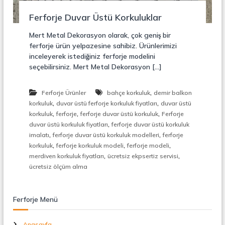
r
o
ü
Ferforje Duvar Üstü Korkuluklar
n
k
s
Mert Metal Dekorasyon olarak, çok geniş bir
i
ferforje ürün yelpazesine sahibiz. Ürünlerimizi
y
inceleyerek istediğiniz ferforje modelini
o
seçebilirsiniz. Mert Metal Dekorasyon […]
n
,
Ç
,
Ferforje Ürünler
bahçe korkuluk
demir balkon
e
,
,
l
korkuluk
duvar üstü ferforje korkuluk fiyatları
duvar üstü
i
,
,
,
korkuluk
ferforje
ferforje duvar üstü korkuluk
Ferforje
k
,
duvar üstü korkuluk fiyatları
ferforje duvar üstü korkuluk
M
,
,
imalatı
ferforje duvar üstü korkuluk modelleri
ferforje
e
,
,
,
korkuluk
ferforje korkuluk modeli
ferforje modeli
r
,
,
merdiven korkuluk fiyatları
ücretsiz ekpsertiz servisi
d
i
ücretsiz ölçüm alma
v
e
n
Ferforje Menü
,
M
e
Anasayfa