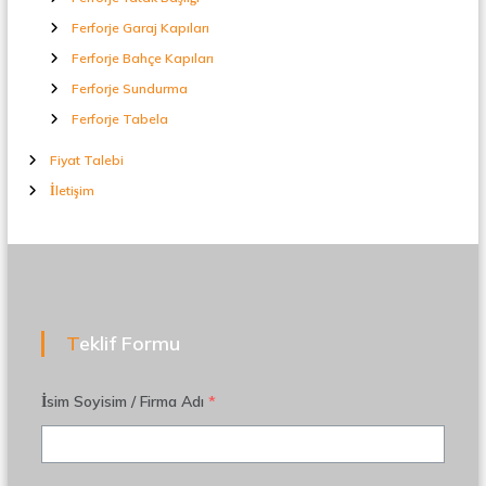
Ferforje Garaj Kapıları
Ferforje Bahçe Kapıları
Ferforje Sundurma
Ferforje Tabela
Fiyat Talebi
İletişim
Teklif Formu
İsim Soyisim / Firma Adı
*