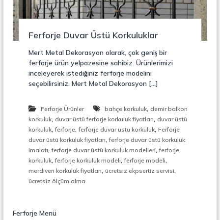
r
o
ü
n
k
s
Ferforje Duvar Üstü Korkuluklar
i
y
Mert Metal Dekorasyon olarak, çok geniş bir
o
ferforje ürün yelpazesine sahibiz. Ürünlerimizi
n
inceleyerek istediğiniz ferforje modelini
,
seçebilirsiniz. Mert Metal Dekorasyon […]
Ç
e
l
,
Ferforje Ürünler
bahçe korkuluk
demir balkon
i
,
,
k
korkuluk
duvar üstü ferforje korkuluk fiyatları
duvar üstü
M
,
,
,
korkuluk
ferforje
ferforje duvar üstü korkuluk
Ferforje
e
,
duvar üstü korkuluk fiyatları
ferforje duvar üstü korkuluk
r
,
,
imalatı
ferforje duvar üstü korkuluk modelleri
ferforje
d
,
,
,
korkuluk
ferforje korkuluk modeli
ferforje modeli
i
,
,
merdiven korkuluk fiyatları
ücretsiz ekpsertiz servisi
v
e
ücretsiz ölçüm alma
n
,
M
Ferforje Menü
e