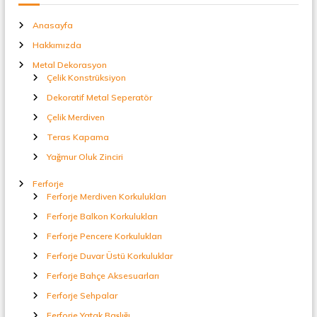
t
a
Anasayfa
l
S
Hakkımızda
e
Metal Dekorasyon
p
Çelik Konstrüksiyon
e
r
Dekoratif Metal Seperatör
a
Çelik Merdiven
t
ö
Teras Kapama
r
Yağmur Oluk Zinciri
Ferforje
Ferforje Merdiven Korkulukları
Ferforje Balkon Korkulukları
Ferforje Pencere Korkulukları
Ferforje Duvar Üstü Korkuluklar
Ferforje Bahçe Aksesuarları
Ferforje Sehpalar
Ferforje Yatak Başlığı