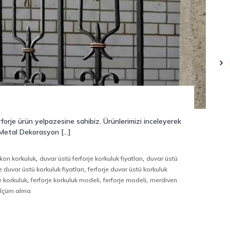
forje ürün yelpazesine sahibiz. Ürünlerimizi inceleyerek
rt Metal Dekorasyon […]
,
,
kon korkuluk
duvar üstü ferforje korkuluk fiyatları
duvar üstü
,
e duvar üstü korkuluk fiyatları
ferforje duvar üstü korkuluk
,
,
,
e korkuluk
ferforje korkuluk modeli
ferforje modeli
merdiven
ölçüm alma