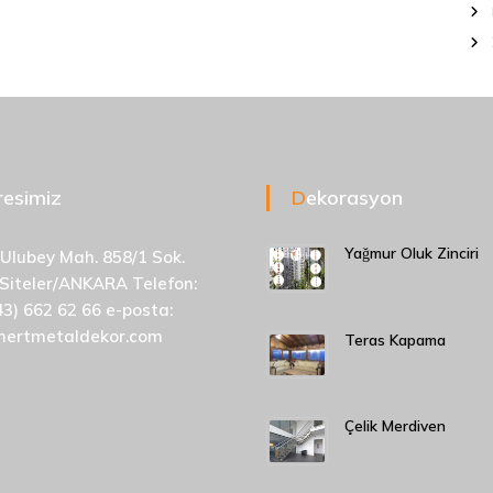
dresimiz
Dekorasyon
Yağmur Oluk Zinciri
 Ulubey Mah. 858/1 Sok.
 Siteler/ANKARA Telefon:
43) 662 62 66 e-posta:
mertmetaldekor.com
Teras Kapama
Çelik Merdiven