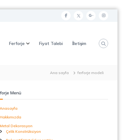
f
t
g
i
a
w
o
n
c
i
o
s
Ferforje
Fiyat Talebi
İletişim
e
t
g
t
b
t
l
a
o
e
e
g
o
r
p
r
Ana sayfa
ferforje modeli
k
l
a
u
m
forje Menü
s
Anasayfa
Hakkımızda
Metal Dekorasyon
Çelik Konstrüksiyon