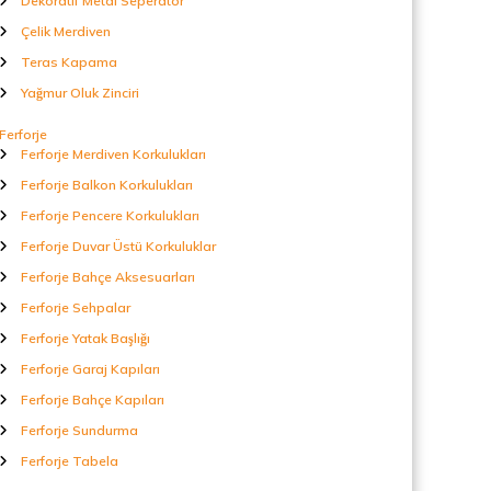
Dekoratif Metal Seperatör
Çelik Merdiven
Teras Kapama
Yağmur Oluk Zinciri
Ferforje
Ferforje Merdiven Korkulukları
Ferforje Balkon Korkulukları
Ferforje Pencere Korkulukları
Ferforje Duvar Üstü Korkuluklar
Ferforje Bahçe Aksesuarları
Ferforje Sehpalar
Ferforje Yatak Başlığı
Ferforje Garaj Kapıları
Ferforje Bahçe Kapıları
Ferforje Sundurma
Ferforje Tabela