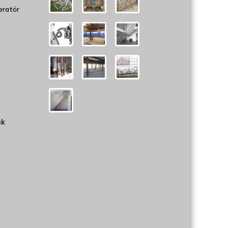
eratör
uk