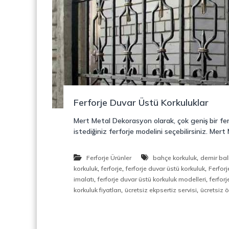
o
y
n
o
s
n
t
r
ü
k
s
i
Ferforje Duvar Üstü Korkuluklar
y
o
Mert Metal Dekorasyon olarak, çok geniş bir fer
n
istediğiniz ferforje modelini seçebilirsiniz. Me
,
Ç
e
,
Ferforje Ürünler
bahçe korkuluk
demir bal
l
,
,
,
korkuluk
ferforje
ferforje duvar üstü korkuluk
Ferforj
i
,
,
imalatı
ferforje duvar üstü korkuluk modelleri
ferforj
k
,
,
korkuluk fiyatları
ücretsiz ekpsertiz servisi
ücretsiz 
M
e
r