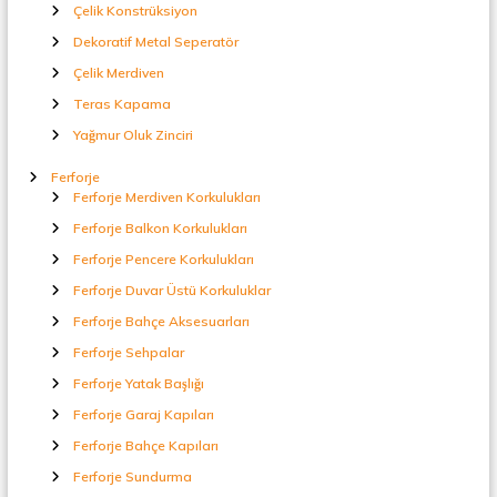
t
Çelik Konstrüksiyon
a
Dekoratif Metal Seperatör
l
S
Çelik Merdiven
e
Teras Kapama
p
e
Yağmur Oluk Zinciri
r
a
Ferforje
t
Ferforje Merdiven Korkulukları
ö
Ferforje Balkon Korkulukları
r
Ferforje Pencere Korkulukları
Ferforje Duvar Üstü Korkuluklar
Ferforje Bahçe Aksesuarları
Ferforje Sehpalar
Ferforje Yatak Başlığı
Ferforje Garaj Kapıları
Ferforje Bahçe Kapıları
Ferforje Sundurma