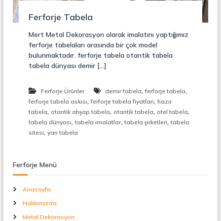
r
o
ü
Ferforje Tabela
n
k
s
Mert Metal Dekorasyon olarak imalatını yaptığımız
i
ferforje tabelaları arasında bir çok model
y
bulunmaktadır. ferforje tabela otantik tabela
o
tabela dünyası demir […]
n
,
Ç
,
,
Ferforje Ürünler
demir tabela
ferforje tabela
e
,
,
l
ferforje tabela askısı
ferforje tabela fiyatları
hazır
i
,
,
,
,
tabela
otantik ahşap tabela
otantik tabela
otel tabela
k
,
,
,
tabela dünyası
tabela imalatlar
tabela şirketleri
tabela
M
,
sitesi
yan tabela
e
r
d
i
Ferforje Menü
v
e
Anasayfa
n
,
Hakkımızda
M
e
Metal Dekorasyon