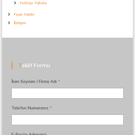
Ferforje Tabela
Fiyat Talebi
İletişim
Teklif Formu
İsim Soyisim / Firma Adı
*
Telefon Numaranız
*
E-Posta Adresiniz