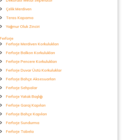
Dekoratif Metal Seperatör
Çelik Merdiven
Teras Kapama
Yağmur Oluk Zinciri
Ferforje
Ferforje Merdiven Korkulukları
Ferforje Balkon Korkulukları
Ferforje Pencere Korkulukları
Ferforje Duvar Üstü Korkuluklar
Ferforje Bahçe Aksesuarları
Ferforje Sehpalar
Ferforje Yatak Başlığı
Ferforje Garaj Kapıları
Ferforje Bahçe Kapıları
Ferforje Sundurma
Ferforje Tabela