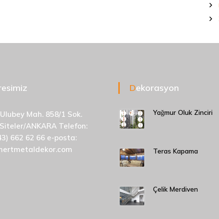
dresimiz
Dekorasyon
Yağmur Oluk Zinciri
 Ulubey Mah. 858/1 Sok.
 Siteler/ANKARA Telefon:
43) 662 62 66 e-posta:
mertmetaldekor.com
Teras Kapama
Çelik Merdiven