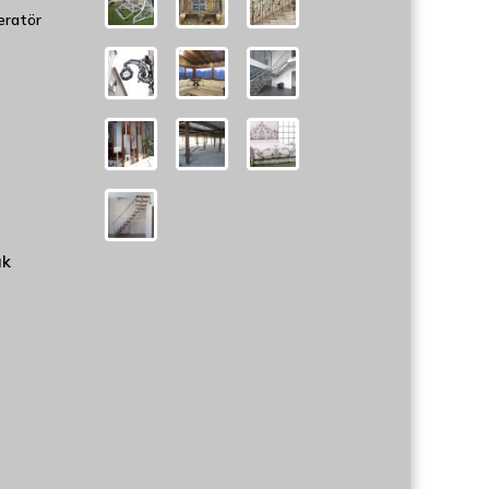
eratör
uk