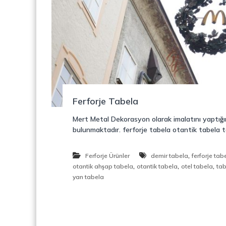
o
y
n
o
s
n
t
r
ü
k
s
i
Ferforje Tabela
y
o
Mert Metal Dekorasyon olarak imalatını yaptığım
n
bulunmaktadır. ferforje tabela otantik tabela 
,
Ç
e
,
Ferforje Ürünler
demir tabela
ferforje tab
l
,
,
,
otantik ahşap tabela
otantik tabela
otel tabela
ta
i
yan tabela
k
M
e
r