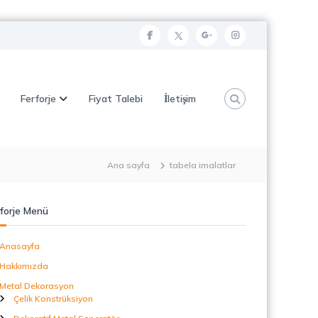
f
t
g
i
a
w
o
n
c
i
o
s
Ferforje
Fiyat Talebi
İletişim
e
t
g
t
b
t
l
a
o
e
e
g
o
r
p
r
Ana sayfa
tabela imalatlar
k
l
a
u
m
forje Menü
s
Anasayfa
Hakkımızda
Metal Dekorasyon
Çelik Konstrüksiyon