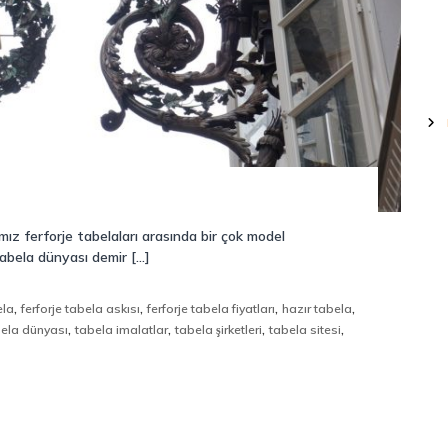
ız ferforje tabelaları arasında bir çok model
tabela dünyası demir […]
,
,
,
,
ela
ferforje tabela askısı
ferforje tabela fiyatları
hazır tabela
,
,
,
,
bela dünyası
tabela imalatlar
tabela şirketleri
tabela sitesi