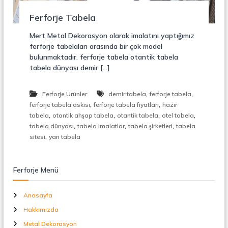
r
o
ü
Ferforje Tabela
n
k
s
Mert Metal Dekorasyon olarak imalatını yaptığımız
i
ferforje tabelaları arasında bir çok model
y
bulunmaktadır. ferforje tabela otantik tabela
o
tabela dünyası demir […]
n
,
Ç
,
,
Ferforje Ürünler
demir tabela
ferforje tabela
e
,
,
l
ferforje tabela askısı
ferforje tabela fiyatları
hazır
i
,
,
,
,
tabela
otantik ahşap tabela
otantik tabela
otel tabela
k
,
,
,
tabela dünyası
tabela imalatlar
tabela şirketleri
tabela
M
,
sitesi
yan tabela
e
r
d
i
Ferforje Menü
v
e
Anasayfa
n
,
Hakkımızda
M
e
Metal Dekorasyon