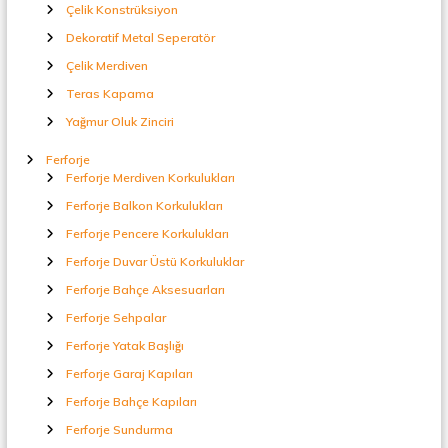
t
Çelik Konstrüksiyon
a
Dekoratif Metal Seperatör
l
S
Çelik Merdiven
e
Teras Kapama
p
e
Yağmur Oluk Zinciri
r
a
Ferforje
t
Ferforje Merdiven Korkulukları
ö
Ferforje Balkon Korkulukları
r
Ferforje Pencere Korkulukları
Ferforje Duvar Üstü Korkuluklar
Ferforje Bahçe Aksesuarları
Ferforje Sehpalar
Ferforje Yatak Başlığı
Ferforje Garaj Kapıları
Ferforje Bahçe Kapıları
Ferforje Sundurma