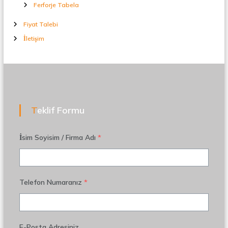
Ferforje Tabela
Fiyat Talebi
İletişim
Teklif Formu
İsim Soyisim / Firma Adı
*
Telefon Numaranız
*
E-Posta Adresiniz