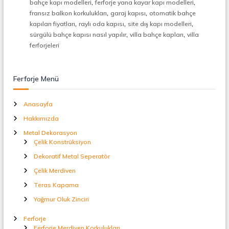
,
,
bahçe kapı modelleri
ferforje yana kayar kapı modelleri
t
,
,
fransız balkon korkulukları
garaj kapısı
otomatik bahçe
a
,
,
,
l
kapıları fiyatları
raylı oda kapısı
site dış kapı modelleri
S
,
,
sürgülü bahçe kapısı nasıl yapılır
villa bahçe kapları
villa
e
ferforjeleri
p
e
r
Ferforje Menü
a
t
ö
Anasayfa
r
Hakkımızda
Metal Dekorasyon
Çelik Konstrüksiyon
Dekoratif Metal Seperatör
Çelik Merdiven
Teras Kapama
Yağmur Oluk Zinciri
Ferforje
Ferforje Merdiven Korkulukları