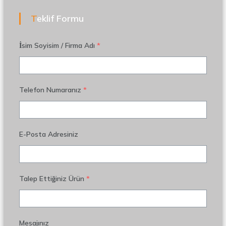
Teklif Formu
İsim Soyisim / Firma Adı
*
Telefon Numaranız
*
E-Posta Adresiniz
Talep Ettiğiniz Ürün
*
Mesajınız