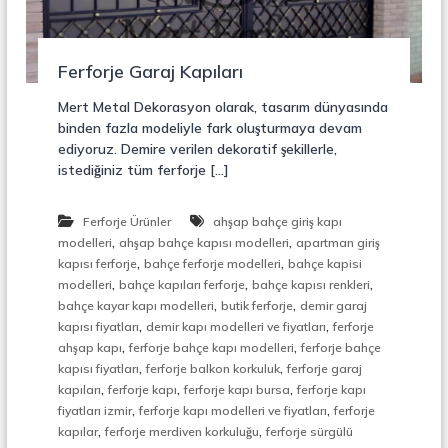
r
o
ü
n
k
s
Ferforje Garaj Kapıları
i
y
Mert Metal Dekorasyon olarak, tasarım dünyasında
o
binden fazla modeliyle fark oluşturmaya devam
n
ediyoruz. Demire verilen dekoratif şekillerle,
,
istediğiniz tüm ferforje […]
Ç
e
l
Ferforje Ürünler
ahşap bahçe giriş kapı
i
,
,
k
modelleri
ahşap bahçe kapısı modelleri
apartman giriş
M
,
,
kapısı ferforje
bahçe ferforje modelleri
bahçe kapisi
e
,
,
,
modelleri
bahçe kapıları ferforje
bahçe kapısı renkleri
r
,
,
bahçe kayar kapı modelleri
butik ferforje
demir garaj
d
,
,
kapısı fiyatları
demir kapı modelleri ve fiyatları
ferforje
i
,
,
ahşap kapı
ferforje bahçe kapı modelleri
ferforje bahçe
v
,
,
e
kapısı fiyatları
ferforje balkon korkuluk
ferforje garaj
n
,
,
,
kapıları
ferforje kapı
ferforje kapı bursa
ferforje kapı
,
,
,
fiyatları izmir
ferforje kapı modelleri ve fiyatları
ferforje
M
,
,
kapılar
ferforje merdiven korkuluğu
ferforje sürgülü
e