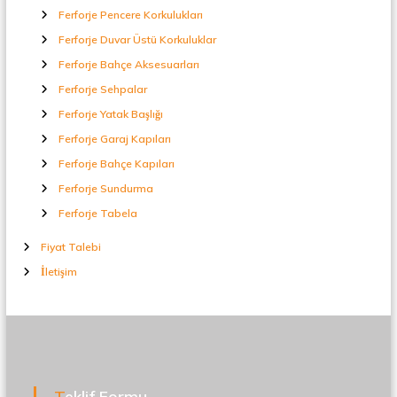
Ferforje Pencere Korkulukları
Ferforje Duvar Üstü Korkuluklar
Ferforje Bahçe Aksesuarları
Ferforje Sehpalar
Ferforje Yatak Başlığı
Ferforje Garaj Kapıları
Ferforje Bahçe Kapıları
Ferforje Sundurma
Ferforje Tabela
Fiyat Talebi
İletişim
Teklif Formu