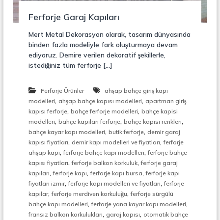
r
o
ü
Ferforje Garaj Kapıları
n
k
s
Mert Metal Dekorasyon olarak, tasarım dünyasında
i
binden fazla modeliyle fark oluşturmaya devam
y
ediyoruz. Demire verilen dekoratif şekillerle,
o
istediğiniz tüm ferforje […]
n
,
Ç
Ferforje Ürünler
ahşap bahçe giriş kapı
e
,
,
l
modelleri
ahşap bahçe kapısı modelleri
apartman giriş
i
,
,
kapısı ferforje
bahçe ferforje modelleri
bahçe kapisi
k
,
,
,
modelleri
bahçe kapıları ferforje
bahçe kapısı renkleri
M
,
,
bahçe kayar kapı modelleri
butik ferforje
demir garaj
e
,
,
kapısı fiyatları
demir kapı modelleri ve fiyatları
ferforje
r
,
,
ahşap kapı
ferforje bahçe kapı modelleri
ferforje bahçe
d
,
,
i
kapısı fiyatları
ferforje balkon korkuluk
ferforje garaj
v
,
,
,
kapıları
ferforje kapı
ferforje kapı bursa
ferforje kapı
e
,
,
fiyatları izmir
ferforje kapı modelleri ve fiyatları
ferforje
n
,
,
kapılar
ferforje merdiven korkuluğu
ferforje sürgülü
,
,
,
bahçe kapı modelleri
ferforje yana kayar kapı modelleri
M
,
,
fransız balkon korkulukları
garaj kapısı
otomatik bahçe
e