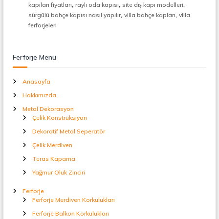
,
,
,
t
kapıları fiyatları
raylı oda kapısı
site dış kapı modelleri
a
,
,
sürgülü bahçe kapısı nasıl yapılır
villa bahçe kapları
villa
l
ferforjeleri
S
e
p
Ferforje Menü
e
r
a
Anasayfa
t
ö
Hakkımızda
r
Metal Dekorasyon
Çelik Konstrüksiyon
Dekoratif Metal Seperatör
Çelik Merdiven
Teras Kapama
Yağmur Oluk Zinciri
Ferforje
Ferforje Merdiven Korkulukları
Ferforje Balkon Korkulukları