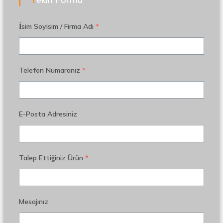
İsim Soyisim / Firma Adı
*
Telefon Numaranız
*
E-Posta Adresiniz
Talep Ettiğiniz Ürün
*
Mesajınız