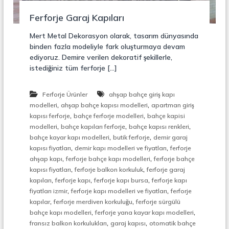
r
o
ü
Ferforje Garaj Kapıları
n
k
s
Mert Metal Dekorasyon olarak, tasarım dünyasında
i
binden fazla modeliyle fark oluşturmaya devam
y
ediyoruz. Demire verilen dekoratif şekillerle,
o
istediğiniz tüm ferforje […]
n
,
Ç
Ferforje Ürünler
ahşap bahçe giriş kapı
e
,
,
l
modelleri
ahşap bahçe kapısı modelleri
apartman giriş
i
,
,
kapısı ferforje
bahçe ferforje modelleri
bahçe kapisi
k
,
,
,
modelleri
bahçe kapıları ferforje
bahçe kapısı renkleri
M
,
,
bahçe kayar kapı modelleri
butik ferforje
demir garaj
e
,
,
kapısı fiyatları
demir kapı modelleri ve fiyatları
ferforje
r
,
,
ahşap kapı
ferforje bahçe kapı modelleri
ferforje bahçe
d
,
,
i
kapısı fiyatları
ferforje balkon korkuluk
ferforje garaj
v
,
,
,
kapıları
ferforje kapı
ferforje kapı bursa
ferforje kapı
e
,
,
fiyatları izmir
ferforje kapı modelleri ve fiyatları
ferforje
n
,
,
kapılar
ferforje merdiven korkuluğu
ferforje sürgülü
,
,
,
bahçe kapı modelleri
ferforje yana kayar kapı modelleri
M
,
,
fransız balkon korkulukları
garaj kapısı
otomatik bahçe
e