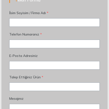
İsim Soyisim / Firma Adı
*
Telefon Numaranız
*
E-Posta Adresiniz
Talep Ettiğiniz Ürün
*
Mesajınız