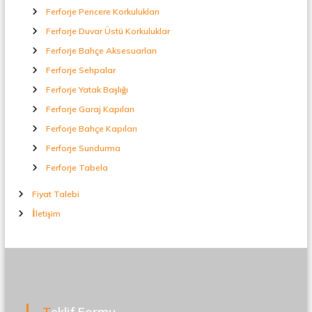
Ferforje Pencere Korkulukları
Ferforje Duvar Üstü Korkuluklar
Ferforje Bahçe Aksesuarları
Ferforje Sehpalar
Ferforje Yatak Başlığı
Ferforje Garaj Kapıları
Ferforje Bahçe Kapıları
Ferforje Sundurma
Ferforje Tabela
Fiyat Talebi
İletişim
Teklif Formu