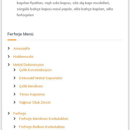
,
,
,
t
kapıları fiyatları
raylı oda kapısı
site dış kapı modelleri
a
,
,
sürgülü bahçe kapısı nasıl yapılır
villa bahçe kapları
villa
l
ferforjeleri
S
e
p
Ferforje Menü
e
r
a
Anasayfa
t
ö
Hakkımızda
r
Metal Dekorasyon
Çelik Konstrüksiyon
Dekoratif Metal Seperatör
Çelik Merdiven
Teras Kapama
Yağmur Oluk Zinciri
Ferforje
Ferforje Merdiven Korkulukları
Ferforje Balkon Korkulukları