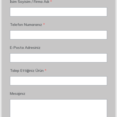
İsim Soyisim / Firma Adı
*
Telefon Numaranız
*
E-Posta Adresiniz
Talep Ettiğiniz Ürün
*
Mesajınız