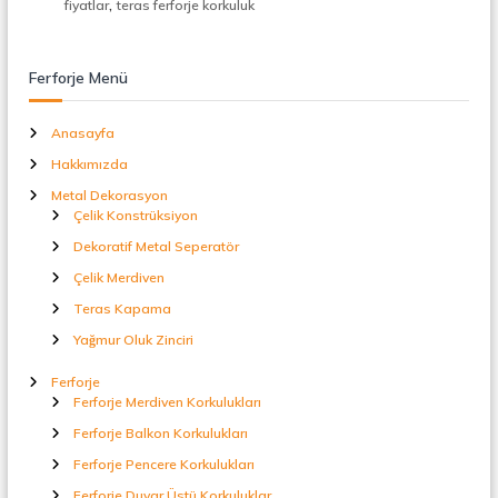
,
fiyatlar
teras ferforje korkuluk
t
a
l
S
Ferforje Menü
e
p
e
Anasayfa
r
Hakkımızda
a
t
Metal Dekorasyon
ö
Çelik Konstrüksiyon
r
Dekoratif Metal Seperatör
Çelik Merdiven
Teras Kapama
Yağmur Oluk Zinciri
Ferforje
Ferforje Merdiven Korkulukları
Ferforje Balkon Korkulukları
Ferforje Pencere Korkulukları
Ferforje Duvar Üstü Korkuluklar