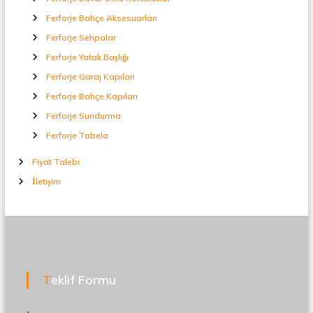
Ferforje Bahçe Aksesuarları
Ferforje Sehpalar
Ferforje Yatak Başlığı
Ferforje Garaj Kapıları
Ferforje Bahçe Kapıları
Ferforje Sundurma
Ferforje Tabela
Fiyat Talebi
İletişim
Teklif Formu