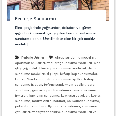
r
o
ü
n
k
s
Ferforje Sundurma
i
y
Bina girişlerinde yağmurdan, doludan ve güneş
o
ışığından korunmak için yapılan koruma sistemine
n
sundurma deniz. Üretilmekte olan bir çok markiz
,
modeli […]
Ç
e
l
,
Ferforje Ürünler
ahşap sundurma modelleri
i
,
,
k
apartman önü sundurma
araç sundurma modelleri
bina
M
,
,
girişi yağmurluk
bina kap n sundurma modelleri
demir
e
,
,
,
sundurma modelleri
dış kapı
ferforje kap sundurmalar
r
,
,
Ferforje Sundurma
ferforje sundurma fiyatlar
ferforje
d
,
,
sundurma fiyatları
ferforje sundurma modelleri
garaj
i
,
,
sundurma
gardinus pratik sundurma
izmir sundurma
v
,
,
,
e
firmaları
kapı girişi sundurma
kapı üstü saçakları
koçtaş
n
,
,
,
sundurma
market önü sundurma
polikarbon sundurma
,
,
,
polikarbon sundurma fiyatları
st sundurma
sundurma
M
,
,
çatı
sundurma fiyatlar ankara
sundurma modelleri ve
e