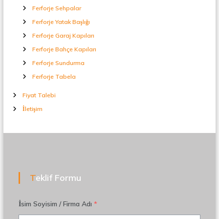
Ferforje Sehpalar
Ferforje Yatak Başlığı
Ferforje Garaj Kapıları
Ferforje Bahçe Kapıları
Ferforje Sundurma
Ferforje Tabela
Fiyat Talebi
İletişim
Teklif Formu
İsim Soyisim / Firma Adı
*