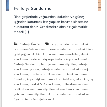
r
o
ü
Ferforje Sundurma
n
k
s
Bina girişlerinde yağmurdan, doludan ve güneş
i
ışığından korunmak için yapılan koruma sistemine
y
sundurma deniz. Üretilmekte olan bir çok markiz
o
modeli […]
n
,
Ç
,
Ferforje Ürünler
ahşap sundurma modelleri
e
,
,
l
apartman önü sundurma
araç sundurma modelleri
bina
i
,
,
girişi yağmurluk
bina kap n sundurma modelleri
demir
k
,
,
,
sundurma modelleri
dış kapı
ferforje kap sundurmalar
M
,
,
Ferforje Sundurma
ferforje sundurma fiyatlar
ferforje
e
,
,
sundurma fiyatları
ferforje sundurma modelleri
garaj
r
,
,
sundurma
gardinus pratik sundurma
izmir sundurma
d
,
,
,
i
firmaları
kapı girişi sundurma
kapı üstü saçakları
koçtaş
v
,
,
,
sundurma
market önü sundurma
polikarbon sundurma
e
,
,
polikarbon sundurma fiyatları
st sundurma
sundurma
n
,
,
çatı
sundurma fiyatlar ankara
sundurma modelleri ve
,
,
fiyatlar
teras ferforje korkuluk
M
e