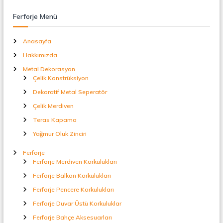
t
a
Ferforje Menü
l
S
e
Anasayfa
p
Hakkımızda
e
r
Metal Dekorasyon
a
Çelik Konstrüksiyon
t
Dekoratif Metal Seperatör
ö
r
Çelik Merdiven
Teras Kapama
Yağmur Oluk Zinciri
Ferforje
Ferforje Merdiven Korkulukları
Ferforje Balkon Korkulukları
Ferforje Pencere Korkulukları
Ferforje Duvar Üstü Korkuluklar
Ferforje Bahçe Aksesuarları