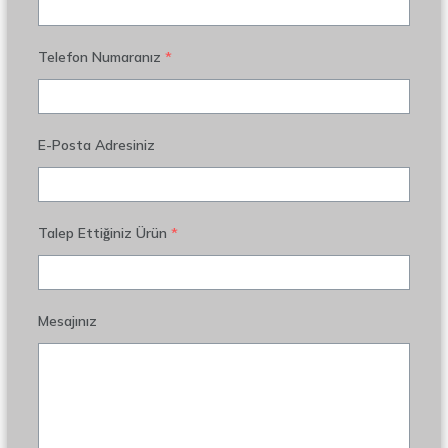
Telefon Numaranız
*
E-Posta Adresiniz
Talep Ettiğiniz Ürün
*
Mesajınız