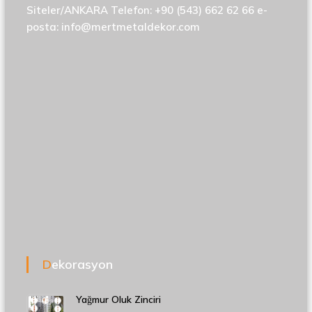
Siteler/ANKARA Telefon: +90 (543) 662 62 66 e-
posta:
info@mertmetaldekor.com
Dekorasyon
Yağmur Oluk Zinciri