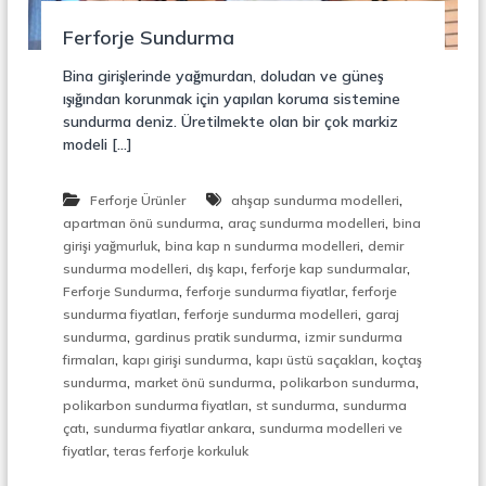
r
o
ü
Ferforje Sundurma
n
k
s
Bina girişlerinde yağmurdan, doludan ve güneş
i
ışığından korunmak için yapılan koruma sistemine
y
sundurma deniz. Üretilmekte olan bir çok markiz
o
modeli […]
n
,
Ç
,
Ferforje Ürünler
ahşap sundurma modelleri
e
,
,
l
apartman önü sundurma
araç sundurma modelleri
bina
i
,
,
girişi yağmurluk
bina kap n sundurma modelleri
demir
k
,
,
,
sundurma modelleri
dış kapı
ferforje kap sundurmalar
M
,
,
Ferforje Sundurma
ferforje sundurma fiyatlar
ferforje
e
,
,
sundurma fiyatları
ferforje sundurma modelleri
garaj
r
,
,
sundurma
gardinus pratik sundurma
izmir sundurma
d
,
,
,
i
firmaları
kapı girişi sundurma
kapı üstü saçakları
koçtaş
v
,
,
,
sundurma
market önü sundurma
polikarbon sundurma
e
,
,
polikarbon sundurma fiyatları
st sundurma
sundurma
n
,
,
çatı
sundurma fiyatlar ankara
sundurma modelleri ve
,
,
fiyatlar
teras ferforje korkuluk
M
e