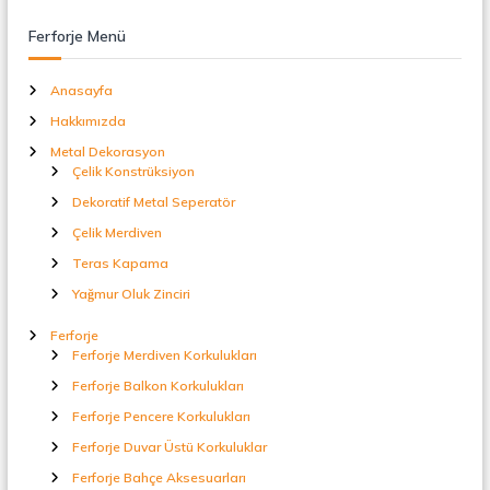
t
a
Ferforje Menü
l
S
e
Anasayfa
p
Hakkımızda
e
r
Metal Dekorasyon
a
Çelik Konstrüksiyon
t
Dekoratif Metal Seperatör
ö
r
Çelik Merdiven
Teras Kapama
Yağmur Oluk Zinciri
Ferforje
Ferforje Merdiven Korkulukları
Ferforje Balkon Korkulukları
Ferforje Pencere Korkulukları
Ferforje Duvar Üstü Korkuluklar
Ferforje Bahçe Aksesuarları