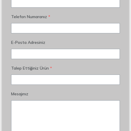
Telefon Numaranız
*
E-Posta Adresiniz
Talep Ettiğiniz Ürün
*
Mesajınız