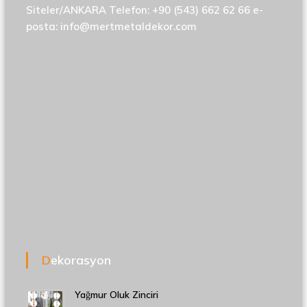
Siteler/ANKARA Telefon: +90 (543) 662 62 66 e-
posta:
info@mertmetaldekor.com
Dekorasyon
Yağmur Oluk Zinciri