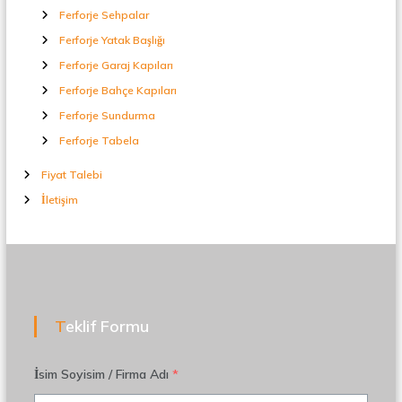
Ferforje Sehpalar
Ferforje Yatak Başlığı
Ferforje Garaj Kapıları
Ferforje Bahçe Kapıları
Ferforje Sundurma
Ferforje Tabela
Fiyat Talebi
İletişim
Teklif Formu
İsim Soyisim / Firma Adı
*