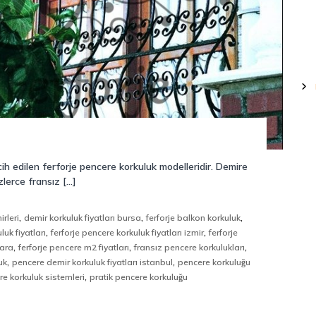
ih edilen ferforje pencere korkuluk modelleridir. Demire
üzlerce fransız […]
,
,
,
rleri
demir korkuluk fiyatları bursa
ferforje balkon korkuluk
,
,
luk fiyatları
ferforje pencere korkuluk fiyatları izmir
ferforje
,
,
,
kara
ferforje pencere m2 fiyatları
fransız pencere korkulukları
,
,
uk
pencere demir korkuluk fiyatları istanbul
pencere korkuluğu
,
e korkuluk sistemleri
pratik pencere korkuluğu