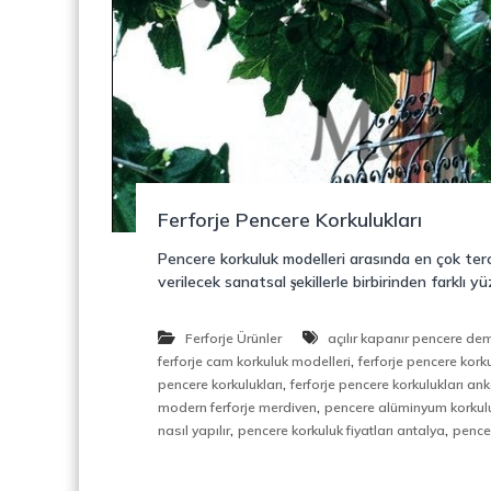
o
y
n
o
s
n
t
r
ü
k
s
i
Ferforje Pencere Korkulukları
y
o
Pencere korkuluk modelleri arasında en çok terc
n
verilecek sanatsal şekillerle birbirinden farklı y
,
Ç
e
Ferforje Ürünler
açılır kapanır pencere demi
l
,
ferforje cam korkuluk modelleri
ferforje pencere korku
i
,
pencere korkulukları
ferforje pencere korkulukları an
k
,
modern ferforje merdiven
pencere alüminyum korkul
M
,
,
nasıl yapılır
pencere korkuluk fiyatları antalya
pencer
e
r