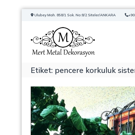
İ
Ulubey Mah. 858/1 Sok. No:8/2 Siteler/ANKARA
+90
ç
M
T
e
e
e
r
r
i
r
a
ğ
t
s
e
M
K
g
e
a
e
t
Etiket:
pencere korkuluk siste
p
ç
a
a
l
m
a
D
,
e
Ç
k
e
o
l
r
i
a
k
s
K