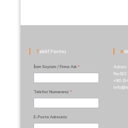
d
i
v
e
n
,
M
e
t
Teklif Formu
A
a
l
İsim Soyisim / Firma Adı
*
Adres:
S
e
No:8/2
p
+90 (5
e
info@
r
Telefon Numaranız
*
a
t
ö
r
E-Posta Adresiniz