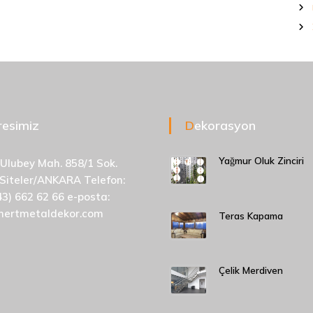
dresimiz
Dekorasyon
Yağmur Oluk Zinciri
 Ulubey Mah. 858/1 Sok.
 Siteler/ANKARA Telefon:
43) 662 62 66 e-posta:
mertmetaldekor.com
Teras Kapama
Çelik Merdiven